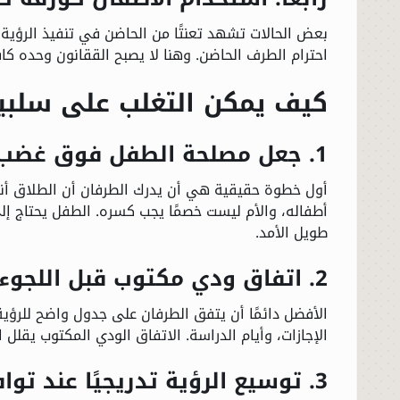
بعض الحالات تشهد تعنتًا من الحاضن في تنفيذ الرؤية، أ
الحوادث
احترام الطرف الحاضن. وهنا لا يصبح الققانون وحده كافي
كيف يمكن التغلب على سلبيا
الفنون
المنوعات
1. جعل مصلحة الطفل فوق غضب الأب والأم
أسرار السياسة
أول خطوة حقيقية هي أن يدرك الطرفان أن الطلاق أنهى ا
أطفاله، والأم ليست خصمًا يجب كسره. الطفل يحتاج إلى
طويل الأمد.
2. اتفاق ودي مكتوب قبل اللجوء للمحكمة
الأفضل دائمًا أن يتفق الطرفان على جدول واضح للرؤية، 
الإجازات، وأيام الدراسة. الاتفاق الودي المكتوب يقل
3. توسيع الرؤية تدريجيًا عند توافر الأمان