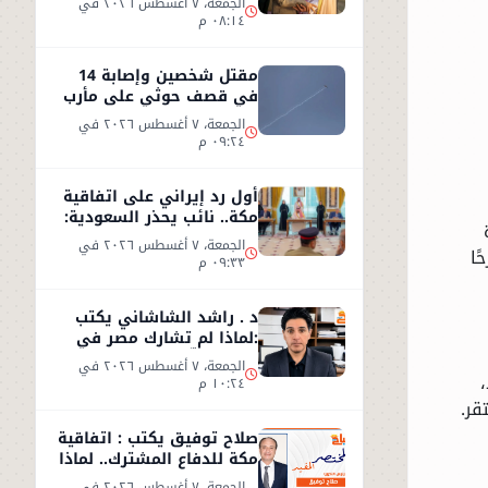
الجمعة، ٧ أغسطس ٢٠٢٦ في
٠٨:١٤ م
مقتل شخصين وإصابة 14
في قصف حوثي على مأرب
الجمعة، ٧ أغسطس ٢٠٢٦ في
٠٩:٢٤ م
أول رد إيراني على اتفاقية
مكة.. نائب يحذر السعودية:
الاتفاق لن يوفر الأمن
الجمعة، ٧ أغسطس ٢٠٢٦ في
ًا
٠٩:٣٣ م
د . راشد الشاشاني يكتب
:لماذا لم تشارك مصر في
اتفاق مكّة ؟
الجمعة، ٧ أغسطس ٢٠٢٦ في
١٠:٢٤ م
قر.
صلاح توفيق يكتب : اتفاقية
مكة للدفاع المشترك.. لماذا
غابت مصر؟
الجمعة، ٧ أغسطس ٢٠٢٦ في