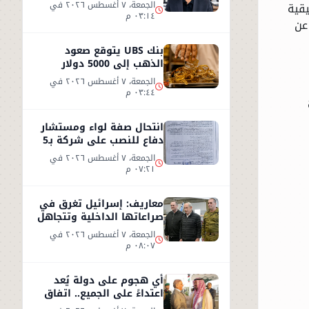
الكذب
الجمعة، ٧ أغسطس ٢٠٢٦ في
يقية
٠٣:١٤ م
عن
بنك UBS يتوقع صعود
الذهب إلى 5000 دولار
للأوقية - التفاصيل
الجمعة، ٧ أغسطس ٢٠٢٦ في
٠٣:٤٤ م
انتحال صفة لواء ومستشار
دفاع للنصب على شركة بـ5
ملايين جنيه داخل هيئة
الجمعة، ٧ أغسطس ٢٠٢٦ في
الاستثمار
٠٧:٢١ م
معاريف: إسرائيل تغرق في
صراعاتها الداخلية وتتجاهل
«تسونامي» سياسيًا قادمًا
الجمعة، ٧ أغسطس ٢٠٢٦ في
من أمريكا
٠٨:٠٧ م
أي هجوم على دولة يُعد
اعتداءً على الجميع.. اتفاق
دفاعي جديد في مكة