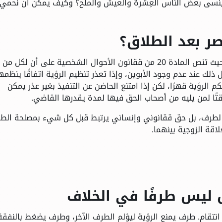
ذا ينسى بعض الناس العِشرة والعيش والملح؟ وكيف يمكن أن نحمي
ر بعد الطلاق؟
ينظم الققانون المصري حق رؤية الصغير بعد الطلاق، حيث تنص المادة 20 من ققانون الأحوال الشخصية على أن لكل من
 ذلك عند عدم وجود الأبوين، وإذا تعذر تنظيم الرؤية اتفاقًا ينظمه
م الرؤية قهرًا، لكن إذا امتنع الحاضن عن التنفيذ بغير عذر يمكن
ؤقتًا لمن يليه من أصحاب الحق فيها لمدة يقدرها القاضي.
لطرف، بل حق ققانوني وإنساني يرتبط قبل كل شيء بمصلحة الط
لاقة الزوجية بينهما.
فل ليس طرفًا في الخلاف
انتقام. طرف يمنع الرؤية ليؤلم الطرف الآخر، وطرف يضغط بالنفقة