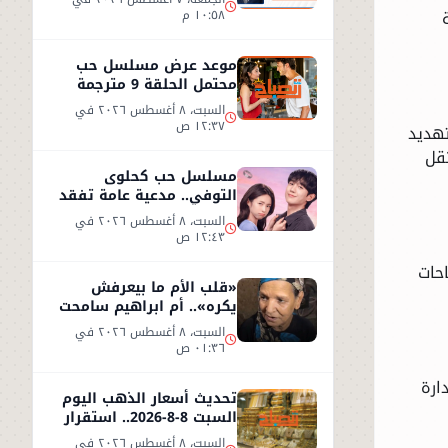
١٠:٥٨ م
موعد عرض مسلسل حب
محتمل الحلقة 9 مترجمة
على شاهد
السبت، ٨ أغسطس ٢٠٢٦ في
١٢:٣٧ ص
تهديد
نقل
مسلسل حب كحلوى
التوفي.. مدعية عامة تفقد
ذاكرتها وتبدأ قصة حب
السبت، ٨ أغسطس ٢٠٢٦ في
غامضة
١٢:٤٣ ص
احات
«قلب الأم ما بيعرفش
يكره».. أم ابراهيم سامحت
ابنها بعد طردها من المنزل
السبت، ٨ أغسطس ٢٠٢٦ في
!!
٠١:٣٦ ص
ارة
تحديث أسعار الذهب اليوم
السبت 8-8-2026.. استقرار
نسبي في سوق الصاغة
السبت، ٨ أغسطس ٢٠٢٦ في