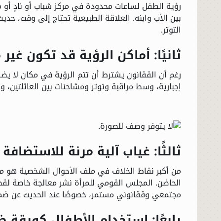
رؤية الطفل لساعات محدودة في مركز شباب أو نادٍ أو م
بين الأب وابنه. العلاقة الطبيعية تحتاج إلى وقت، حدي
التوتر.
ثانيًا: أماكن الرؤية قد تكون غير 
رغم أن الققانون يشترط أن تتم الرؤية في مكان لا يضر ب
إجبارية، وسط مراقبة وتوتر ومشاحنات بين العائلتين،
الرئيسية
الأخبار
ثالثًا: غياب آلية مرنة للاستضافة
العالم
من أكبر نقاط الخلاف في ملف الأحوال الشخصية هو م
الحاضن. المجلس القومي للمرأة نشر معالجة خاصة لق
الاقتصاد
مجتمعي وققانوني مستمر، خصوصًا عند الحديث عن ضمان
رابعًا: استخدام الأطفال كورقة 
الصباح الرياضي