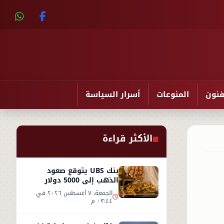
فنون
المنوعات
أسرار السياسة
الأكثر قراءة
بنك UBS يتوقع صعود
الذهب إلى 5000 دولار
للأوقية - التفاصيل
الجمعة، ٧ أغسطس ٢٠٢٦ في
٠٣:٤٤ م