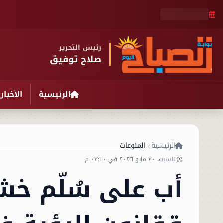
رئيس التحرير
صلاح توفيق
الرئيسية
الأخبار
الرئيسية
المنوعات
السبت، ٣٠ مايو ٢٠٢٦ في ٠٣:١٠ م
أب على سُلّم خش