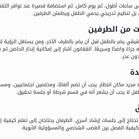
إلى ساعات أطول، ثم يوم كامل، ثم استضافة قصيرة عند توافر الثقة
، بل تنظيم تدريجي يحمي الطفل ويطمئن الطرفين.
 حقيقي يضر بالطفل قبل أن يضر بالطرف الآخر، ومن يستغل الرؤية ل
ءً واضحًا وسريعًا. الققانون أشار إلى إمكانية إنذار الحاضن ثم 
دون عذر.
مجرد مكان انتظار. يجب أن تضم ألعابًا، ومختصين اجتماعيين، ومس
 الطفل لا يجب أن يشعر أنه في قسم شرطة أو جلسة تحقيق.
حتاج إلى جلسات إرشاد أسري. الطرفان يحتاجان إلى تعلم كيفية إد
 وكيفية الفصل بين الغضب الشخصي والمسؤولية الأبوية.