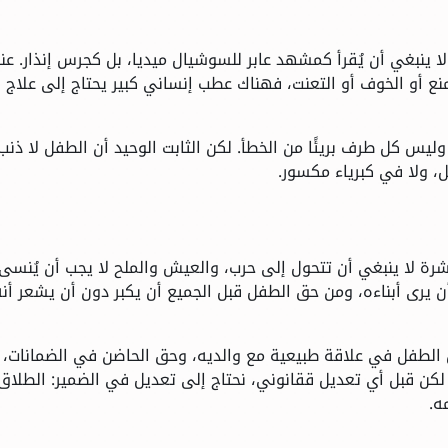
لا ينبغي أن يُقرأ كمشهد عابر للسوشيال ميديا، بل كجرس إنذار. عن
نع أو الخوف أو التعنت، فهناك عطب إنساني كبير يحتاج إلى علاج 
وليس كل طرف بريئًا من الخطأ. لكن الثابت الوحيد أن الطفل لا ذنب 
، ولا في كبرياء مكسور.
شرة لا ينبغي أن تتحول إلى حرب، والعيش والملح لا يجب أن يُنسى 
 يرى أبناءه، ومن حق الطفل قبل الجميع أن يكبر دون أن يشعر أنه
ق الطفل في علاقة طبيعية مع والديه، وحق الحاضن في الضمانات،
لكن قبل أي تعديل ققانوني، نحتاج إلى تعديل في الضمير: الطلاق 
ه.