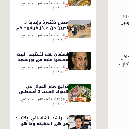
2026.. عيار 21 يسجل 5970
الجمعة، ٧ أغسطس ٢٠٢٦ في
جنيهاً
٠٢:٠١ م
رة
رفين
مصرع دكتورة وإصابة 3
آخرين من مركز فرشوط في
حادث على الطريق
الجمعة، ٧ أغسطس ٢٠٢٦ في
الصحراوي الغربي
٠٢:٢٥ م
استعان بهم لتنظيف البيت
اكن
فخلصوا علية في بورسعيد
جارب
الجمعة، ٧ أغسطس ٢٠٢٦ في
٠٢:٤١ م
تراجع سعر الدولار في
البنوك السبت 8 أغسطس
2026.. استقرار عند 49.71
الجمعة، ٧ أغسطس ٢٠٢٦ في
جنيه
٠٣:٠٥ م
د . راشد الشاشاني يكتب :
من هي الحقيقة وما هو