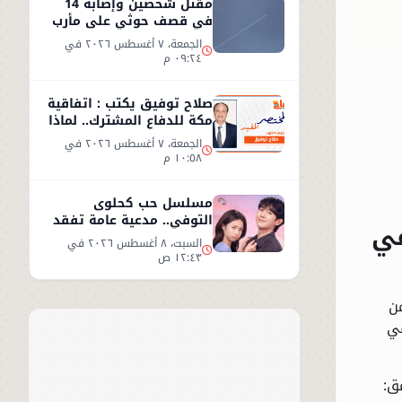
مقتل شخصين وإصابة 14
في قصف حوثي على مأرب
الجمعة، ٧ أغسطس ٢٠٢٦ في
٠٩:٢٤ م
صلاح توفيق يكتب : اتفاقية
مكة للدفاع المشترك.. لماذا
غابت مصر؟
الجمعة، ٧ أغسطس ٢٠٢٦ في
١٠:٥٨ م
مسلسل حب كحلوى
التوفي.. مدعية عامة تفقد
في
ذاكرتها وتبدأ قصة حب
السبت، ٨ أغسطس ٢٠٢٦ في
غامضة
١٢:٤٣ ص
من
في
ق: