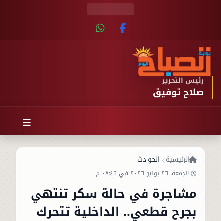
رئيس التحرير
صلاح توفيق
الرئيسية
الحوادث
الجمعة، ٢٦ يونيو ٢٠٢٦ في ٠٨:٤٦ م
مشاجرة في حالة سكر تنتهي
بجرح قطعي.. الداخلية تتحرك