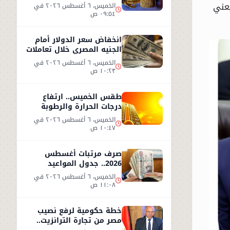
2026.. وعيار 21 يسجل هذا
يعني
الخميس، ٦ أغسطس ٢٠٢٦ في
المستوى
٠٩:٥٤ ص
انخفاض سعر الدولار أمام
الجنيه المصري خلال تعاملات
الخميس 6 أغسطس 2026
الخميس، ٦ أغسطس ٢٠٢٦ في
١٠:٢٣ ص
طقس الخميس.. ارتفاع
درجات الحرارة والرطوبة
يزيدان الإحساس بالحر
الخميس، ٦ أغسطس ٢٠٢٦ في
١٠:٤٧ ص
صرف مرتبات أغسطس
2026.. جدول المواعيد
وأحدث تفاصيل الحد الأدنى
الخميس، ٦ أغسطس ٢٠٢٦ في
للأجور
١١:٠٨ ص
خطة حكومية لرفع نصيب
مصر من تجارة الترانزيت..