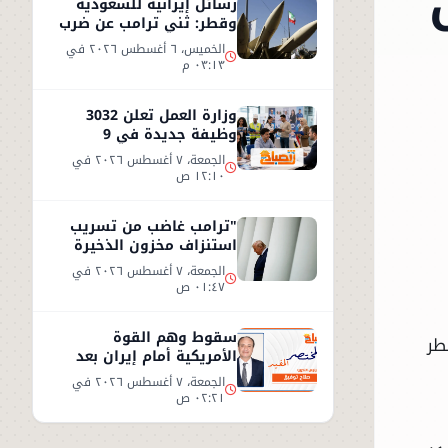
رسائل إيرانية للسعودية
وقطر: ثني ترامب عن ضرب
إيران أو سنرد على الخليج
الخميس، ٦ أغسطس ٢٠٢٦ في
٠٣:١٣ م
وزارة العمل تعلن 3032
وظيفة جديدة في 9
محافظات مصرية
الجمعة، ٧ أغسطس ٢٠٢٦ في
١٢:١٠ ص
"ترامب غاضب من تسريب
استنزاف مخزون الذخيرة
الأمريكية"
الجمعة، ٧ أغسطس ٢٠٢٦ في
٠١:٤٧ ص
سقوط وهم القوة
طر
الأمريكية أمام إيران بعد
تسريبات السلاح"
الجمعة، ٧ أغسطس ٢٠٢٦ في
٠٢:٢١ ص