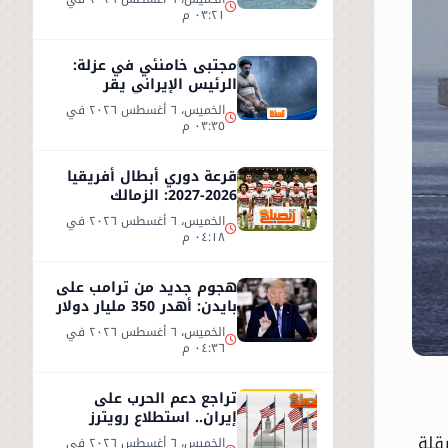
٠٣:٢١ م
مجتبى خامنئي في عزلة:
الرئيس الإيراني يقر
بصعوبة لقاء المرشد
الخميس، ٦ أغسطس ٢٠٢٦ في
٠٣:٣٥ م
قرعة دوري أبطال أفريقيا
2026-2027: الزمالك
وبيراميدز في مواجهات
الخميس، ٦ أغسطس ٢٠٢٦ في
مرتقبة
٠٤:١٨ م
هجوم جديد من ترامب على
بايدن: أهدر 350 مليار دولار
وعرّض جيشنا للخطر
الخميس، ٦ أغسطس ٢٠٢٦ في
٠٤:٣٦ م
تراجع دعم الحرب على
إيران.. استطلاع رويترز
يكشف توقعات الأمريكيين
قلة
الخميس، ٦ أغسطس ٢٠٢٦ في