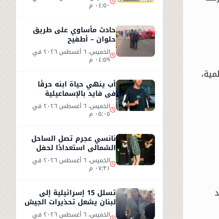
٠٤:٥٠ م
حادث مأساوي على طريق
حلوان – أطفيح
الخميس، ٦ أغسطس ٢٠٢٦ في
٠٤:٥٩ م
مية،
أب ينهي حياة ابنه حرقًا
في فايد بالإسماعيلية
الخميس، ٦ أغسطس ٢٠٢٦ في
٠٥:٠٥ م
نانسي عجرم تصل الساحل
الشمالي استعدادًا لحفل
صيفي جديد
الخميس، ٦ أغسطس ٢٠٢٦ في
٠٧:٣١ م
د
تسلل 15 إسرائيلية إلى
لبنان يشعل تحذيرات الجيش
الإسرائيلي
الخميس، ٦ أغسطس ٢٠٢٦ في