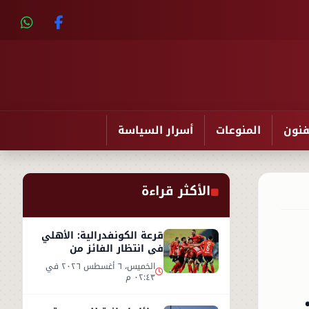
فنون
المنوعات
أسرار السياسة
الأكثر قراءة
قرعة الكونفدرالية: الأهلي
في انتظار الفائز من
مقديشو سيتي وكيتارا
الخميس، ٦ أغسطس ٢٠٢٦ في
٠٢:٤٣ م