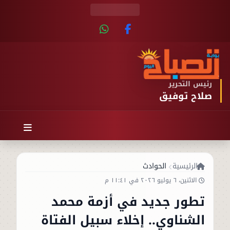
رئيس التحرير
صلاح توفيق
الرئيسية
الحوادث
الاثنين، ٦ يوليو ٢٠٢٦ في ١١:٤١ م
تطور جديد في أزمة محمد
الشناوي.. إخلاء سبيل الفتاة