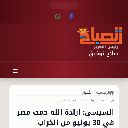
رئيس التحرير
صلاح توفيق
الرئيسية
الأخبار
السبت، ٤ يوليو ٢٠٢٦ في ٠٩:٥٧ م
السيسي: إرادة الله حمت مصر
في 30 يونيو من الخراب