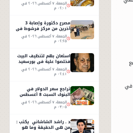
2026.. عيار 21 يسجل 5970
الجمعة، ٧ أغسطس ٢٠٢٦ في
جنيهاً
٠٢:٠١ م
مصرع دكتورة وإصابة 3
آخرين من مركز فرشوط في
حادث على الطريق
الجمعة، ٧ أغسطس ٢٠٢٦ في
الصحراوي الغربي
٠٢:٢٥ م
استعان بهم لتنظيف البيت
فخلصوا علية في بورسعيد
ع
الجمعة، ٧ أغسطس ٢٠٢٦ في
٠٢:٤١ م
 في
تراجع سعر الدولار في
البنوك السبت 8 أغسطس
2026.. استقرار عند 49.71
الجمعة، ٧ أغسطس ٢٠٢٦ في
جنيه
٠٣:٠٥ م
د . راشد الشاشاني يكتب :
من هي الحقيقة وما هو