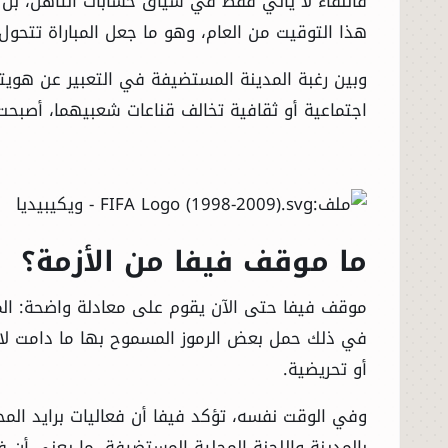
فاللقاء لا يأتي فقط في سياق حسابات التأهل، بل ي
هذا التوقيت من العام، وهو ما جعل المباراة تتحول 
وبين رغبة المدينة المستضيفة في التعبير عن هويته
اجتماعية أو ثقافية تخالف قناعات شعبيهما، أصب
ما موقف فيفا من الأزمة؟
موقف فيفا حتى الآن يقوم على معادلة واضحة: المب
في ذلك حمل بعض الرموز المسموح بها ما دامت لا ت
أو تحريضية.
وفي الوقت نفسه، تؤكد فيفا أن فعاليات برايد المحي
بالمدينة واللجنة المحلية المستضيفة، ما يعني أن ف