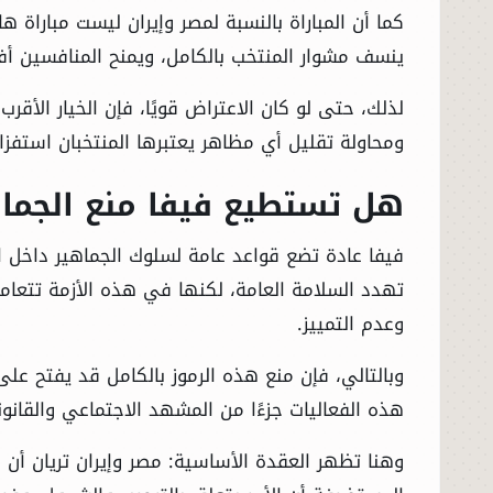
كما أن المباراة بالنسبة لمصر وإيران ليست مبارا
ينسف مشوار المنتخب بالكامل، ويمنح المنافسين أف
الحوادث
لذلك، حتى لو كان الاعتراض قويًا، فإن الخيار الأقر
الفنون
ومحاولة تقليل أي مظاهر يعتبرها المنتخبان استفزازي
المنوعات
هل تستطيع فيفا منع الجما
أسرار السياسة
فيفا عادة تضع قواعد عامة لسلوك الجماهير داخل الم
تهدد السلامة العامة، لكنها في هذه الأزمة تتعامل 
وعدم التمييز.
وبالتالي، فإن منع هذه الرموز بالكامل قد يفتح على 
هذه الفعاليات جزءًا من المشهد الاجتماعي والقان
وهنا تظهر العقدة الأساسية: مصر وإيران تريان أن ا