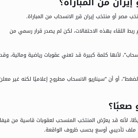
يران من المباراة؟
ب مصر أو منتخب إيران قرر الانسحاب من المباراة.
 ربط اللقاء بهذه الاحتفالات، لكن لم يصدر قرار رسمي من
حاب”، لأنها كلمة كبيرة قد تعني عقوبات رياضية ومالية، وقد 
الضغط”، أو أن “سيناريو الانسحاب مطروح إعلاميًا لكنه غير معلن
 صعبًا؟
طًا، لأنه قد يعرّض المنتخب المنسحب لعقوبات قاسية من فيفا
فتح ملف تأديبي أوسع بحسب ظروف الواقعة.