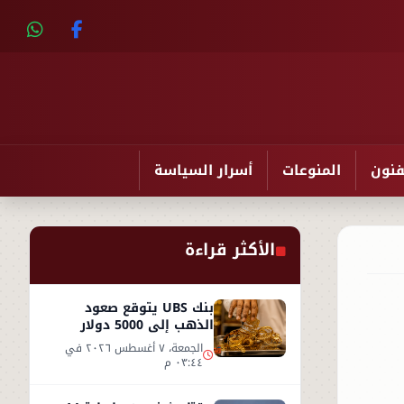
فنون
المنوعات
أسرار السياسة
الأكثر قراءة
بنك UBS يتوقع صعود
الذهب إلى 5000 دولار
للأوقية - التفاصيل
الجمعة، ٧ أغسطس ٢٠٢٦ في
٠٣:٤٤ م