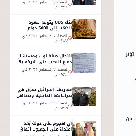
الكذب
الجمعة، ٧ أغسطس ٢٠٢٦ في
٠٣:١٤ م
بنك UBS يتوقع صعود
الذهب إلى 5000 دولار
للأوقية - التفاصيل
الجمعة، ٧ أغسطس ٢٠٢٦ في
٠٣:٤٤ م
تؤثر
انتحال صفة لواء ومستشار
دفاع للنصب على شركة بـ5
ملايين جنيه داخل هيئة
الجمعة، ٧ أغسطس ٢٠٢٦ في
الاستثمار
٠٧:٢١ م
معاريف: إسرائيل تغرق في
صراعاتها الداخلية وتتجاهل
«تسونامي» سياسيًا قادمًا
الجمعة، ٧ أغسطس ٢٠٢٦ في
من أمريكا
٠٨:٠٧ م
، من
أي هجوم على دولة يُعد
اعتداءً على الجميع.. اتفاق
دفاعي جديد في مكة