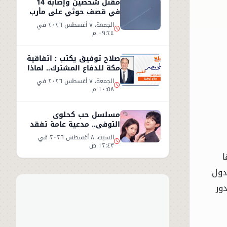
مقتل شخصين وإصابة 14
في قصف حوثي على مأرب
الجمعة، ٧ أغسطس ٢٠٢٦ في
٠٩:٢٤ م
صلاح توفيق يكتب : اتفاقية
مكة للدفاع المشترك.. لماذا
غابت مصر؟
الجمعة، ٧ أغسطس ٢٠٢٦ في
١٠:٥٨ م
مسلسل حب كحلوى
التوفي.. مدعية عامة تفقد
ذاكرتها وتبدأ قصة حب
السبت، ٨ أغسطس ٢٠٢٦ في
غامضة
١٢:٤٣ ص
ا
دول
ور