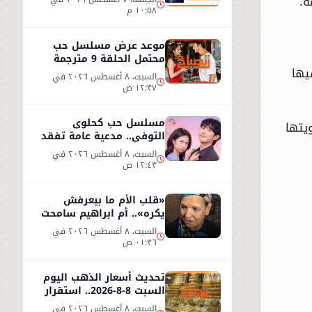
ة.
١٠:٥٨ م
موعد عرض مسلسل حب
محتمل الحلقة 9 مترجمة
يها
على شاهد
السبت، ٨ أغسطس ٢٠٢٦ في
١٢:٣٧ ص
مسلسل حب كحلوى
يتها
التوفي.. مدعية عامة تفقد
ذاكرتها وتبدأ قصة حب
السبت، ٨ أغسطس ٢٠٢٦ في
غامضة
١٢:٤٣ ص
«قلب الأم ما بيعرفش
يكره».. أم ابراهيم سامحت
ابنها بعد طردها من المنزل
السبت، ٨ أغسطس ٢٠٢٦ في
!!
٠١:٣٦ ص
تحديث أسعار الذهب اليوم
السبت 8-8-2026.. استقرار
نسبي في سوق الصاغة
السبت، ٨ أغسطس ٢٠٢٦ في