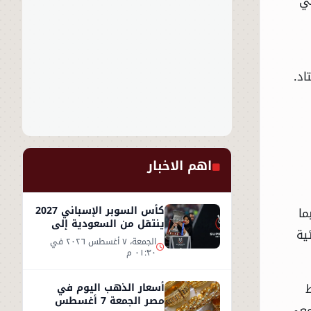
في
د.
اهم الاخبار
كأس السوبر الإسباني 2027
ما
ينتقل من السعودية إلى
ية
إسطنبول
الجمعة، ٧ أغسطس ٢٠٢٦ في
٠١:٣٠ م
ط
أسعار الذهب اليوم في
مصر الجمعة 7 أغسطس
تمعي