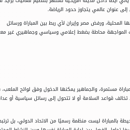
أتي أيضًا داخل مدينة أمريكية تشتهر بتنظيم فعاليات برايد 
إلى عنوان عالمي يتجاوز حدود الرياضة.
ا المحلية، ورفض مصر وإيران لأي ربط بين المباراة ورسائل
حت المواجهة محاطة بضغط إعلامي وسياسي وجماهيري غير معتا
اراة مستمرة، والجماهير يمكنها الدخول وفق لوائح الملعب، ب
خالف قواعد السلامة أو لا تتحول إلى رسائل سياسية أو عدائ
طة بالمباراة ليست منظمة رسميًا من الاتحاد الدولي، بل ترتب
يفا تحاول الفصل بين إدارة المباراة نفسها وبين النشاط المج