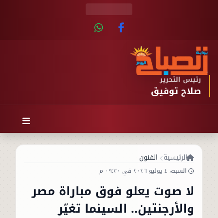
رئيس التحرير
صلاح توفيق
الرئيسية
الفنون
السبت، ٤ يوليو ٢٠٢٦ في ٠٩:٣٠ م
لا صوت يعلو فوق مباراة مصر
والأرجنتين.. السينما تغيّر