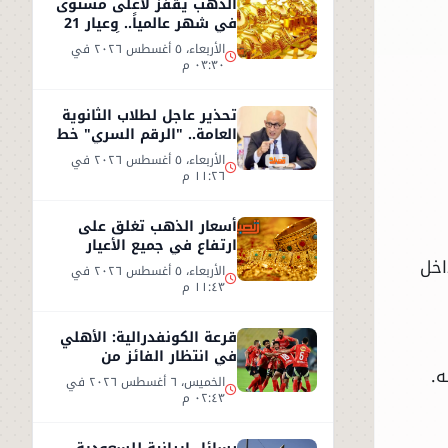
الذهب يقفز لأعلى مستوى
في شهر عالمياً.. وعيار 21
يسجل 5930 جنيهاً
الأربعاء، ٥ أغسطس ٢٠٢٦ في
٠٣:٣٠ م
تحذير عاجل لطلاب الثانوية
العامة.. "الرقم السري" خط
أحمر
الأربعاء، ٥ أغسطس ٢٠٢٦ في
١١:٢٦ م
أسعار الذهب تغلق على
ارتفاع في جميع الأعيار
اخل
الأربعاء، ٥ أغسطس ٢٠٢٦ في
١١:٤٣ م
قرعة الكونفدرالية: الأهلي
في انتظار الفائز من
ه.
مقديشو سيتي وكيتارا
الخميس، ٦ أغسطس ٢٠٢٦ في
٠٢:٤٣ م