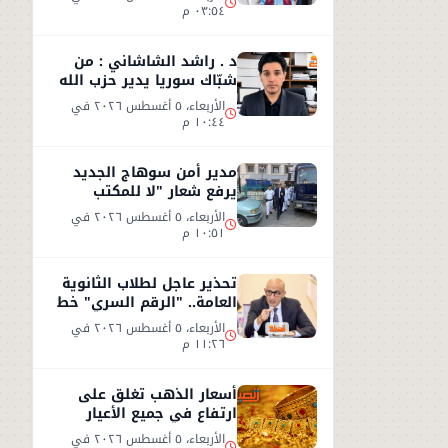
٠٣:٥٤ م
د . راشد الشاشاني : من
شبّاك سوريا يدير حزب الله
وجهه نحو السعوديّة
الأربعاء، ٥ أغسطس ٢٠٢٦ في
١٠:٤٤ م
مدير أمن سوهاج الجديد
يرفع شعار "لا للمكتب
المكيف"
الأربعاء، ٥ أغسطس ٢٠٢٦ في
١٠:٥١ م
تحذير عاجل لطلاب الثانوية
العامة.. "الرقم السري" خط
أحمر
الأربعاء، ٥ أغسطس ٢٠٢٦ في
١١:٢٦ م
أسعار الذهب تغلق على
ارتفاع في جميع الأعيار
الأربعاء، ٥ أغسطس ٢٠٢٦ في