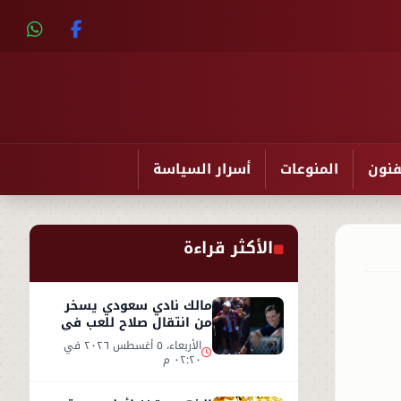
فنون
المنوعات
أسرار السياسة
الأكثر قراءة
مالك نادي سعودي يسخر
من انتقال صلاح للعب في
تركيا ورفضه روشن
الأربعاء، ٥ أغسطس ٢٠٢٦ في
٠٢:٢٠ م