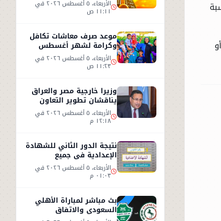
الطقس اليوم الأربعاء 5
الأربعاء، ٥ أغسطس ٢٠٢٦ في
بة
أغسطس 2026
١١:١١ ص
موعد صرف معاشات تكافل
و
وكرامة لشهر أغسطس
2026.. رابط الاستعلام
الأربعاء، ٥ أغسطس ٢٠٢٦ في
الرسمي
١١:٢٣ ص
وزيرا خارجية مصر والعراق
يناقشان تطوير التعاون
الثنائي في مختلف المجالات
الأربعاء، ٥ أغسطس ٢٠٢٦ في
١٢:١٨ م
نتيجة الدور الثاني للشهادة
الإعدادية في جميع
المحافظات
الأربعاء، ٥ أغسطس ٢٠٢٦ في
٠١:٠٣ م
بث مباشر لمباراة الأهلي
السعودي والاتفاق