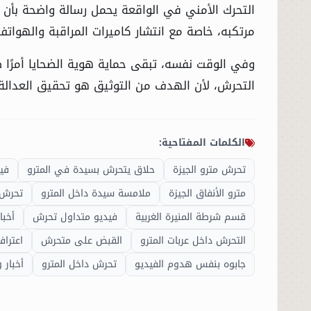
التحرك الأمني في الواقعة يحمل رسالة واضحة بأن 
مرتكبه، خاصة مع انتشار كاميرات المراقبة والهواتف
وفي الوقت نفسه، تبقى حماية هوية الضحايا أمرًا ضر
التحرش، لأن الهدف من التوثيق هو تحقيق العدالة، لا
الكلمات المفتاحية:
الرئيسية
تحرش مترو الجيزة
حلاق يتحرش بسيدة في المترو
في
مترو الأنفاق الجيزة
ملامسة سيدة داخل المترو
تحرش 
الأخبار
قسم شرطة المنيرة الغربية
فيديو متداول تحرش
أخبا
العالم
التحرش داخل عربات المترو
القبض على متحرش
اعتراف
جابوه بنفس هدوم الفيديو
تحرش داخل المترو
أخبار و
الاقتصاد
الصباح الرياضي