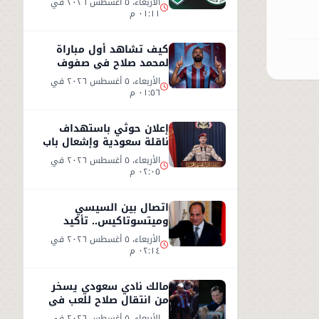
الأربعاء، ٥ أغسطس ٢٠٢٦ في
٠١:١١ م
كيف تشاهد أول مباراة
لمحمد صلاح في صفوف
طرابزون سبور التركي
الأربعاء، ٥ أغسطس ٢٠٢٦ في
٠١:٥٦ م
إعلان حوثي باستهداف
ناقلة سعودية وإشعال باب
المندب
الأربعاء، ٥ أغسطس ٢٠٢٦ في
٠٢:٠٥ م
اتصال بين السيسي
وميتسوتاكيس.. تأكيد
مصري على دعم اليونان بعد
الأربعاء، ٥ أغسطس ٢٠٢٦ في
حرائق الغابات
٠٢:١٤ م
مالك نادي سعودي يسخر
من انتقال صلاح للعب في
تركيا ورفضه روشن
الأربعاء، ٥ أغسطس ٢٠٢٦ في