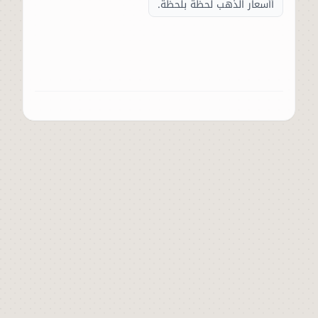
أأسعار الذهب لحظة بلحظة.