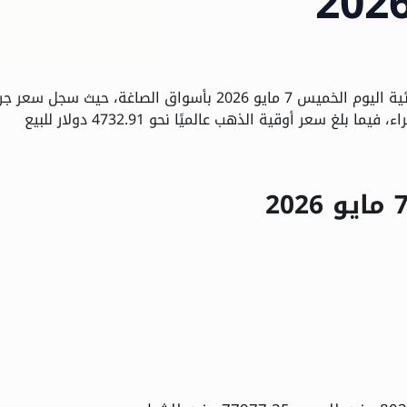
شهد سعر الذهب تراجعًا طفيفًا خلال التعاملات المسائية اليوم الخميس 7 مايو 2026 بأسواق الصاغة، حيث سجل س
الذهب عيار 21 نحو 7030 جنيهًا للبيع و6980 جنيهًا للشراء، فيما بلغ سعر أوقية الذهب عالميًا نحو 4732.91 دولار للبيع