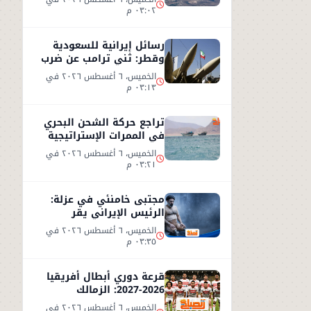
متباينة
٠٣:٠٢ م
رسائل إيرانية للسعودية
وقطر: ثني ترامب عن ضرب
إيران أو سنرد على الخليج
الخميس، ٦ أغسطس ٢٠٢٦ في
٠٣:١٣ م
تراجع حركة الشحن البحري
في الممرات الإستراتيجية
وسط تصعيد أمني
الخميس، ٦ أغسطس ٢٠٢٦ في
٠٣:٢١ م
مجتبى خامنئي في عزلة:
الرئيس الإيراني يقر
بصعوبة لقاء المرشد
الخميس، ٦ أغسطس ٢٠٢٦ في
٠٣:٣٥ م
قرعة دوري أبطال أفريقيا
2026-2027: الزمالك
وبيراميدز في مواجهات
الخميس، ٦ أغسطس ٢٠٢٦ في