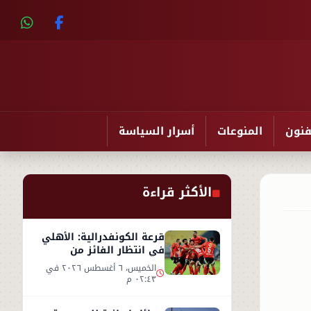
فنون
المنوعات
أسرار السياسة
الأكثر قراءة
قرعة الكونفدرالية: الأهلي
في انتظار الفائز من
مقديشو سيتي وكيتارا
الخميس، ٦ أغسطس ٢٠٢٦ في
٠٢:٤٣ م