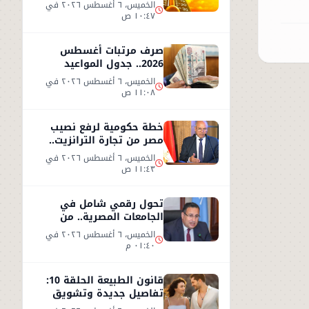
يزيدان الإحساس بالحر
الخميس، ٦ أغسطس ٢٠٢٦ في
١٠:٤٧ ص
صرف مرتبات أغسطس
2026.. جدول المواعيد
وأحدث تفاصيل الحد الأدنى
الخميس، ٦ أغسطس ٢٠٢٦ في
للأجور
١١:٠٨ ص
خطة حكومية لرفع نصيب
مصر من تجارة الترانزيت..
تصريحات وزير النقل من
الخميس، ٦ أغسطس ٢٠٢٦ في
العين السخنة
١١:٤٣ ص
تحول رقمي شامل في
الجامعات المصرية.. من
البنية التكنولوجية إلى
الخميس، ٦ أغسطس ٢٠٢٦ في
التعليم الذكي
٠١:٤٠ م
قانون الطبيعة الحلقة 10:
تفاصيل جديدة وتشويق
بعد نهاية مشوقة للحلقة 9