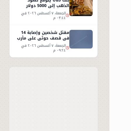
بنك UBS يتوقع صعود
الذهب إلى 5000 دولار
للأوقية - التفاصيل
الجمعة، ٧ أغسطس ٢٠٢٦ في
٠٣:٤٤ م
مقتل شخصين وإصابة 14
في قصف حوثي على مأرب
الجمعة، ٧ أغسطس ٢٠٢٦ في
٠٩:٢٤ م