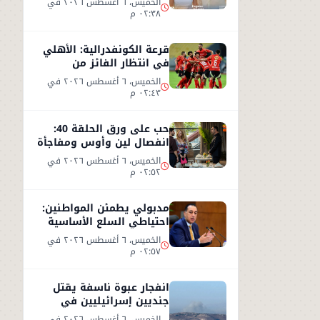
الخميس، ٦ أغسطس ٢٠٢٦ في
٠٢:٣٨ م
قرعة الكونفدرالية: الأهلي
في انتظار الفائز من
مقديشو سيتي وكيتارا
الخميس، ٦ أغسطس ٢٠٢٦ في
٠٢:٤٣ م
حب على ورق الحلقة 40:
انفصال لين وأوس ومفاجأة
جديدة داخل الشركة
الخميس، ٦ أغسطس ٢٠٢٦ في
٠٢:٥٢ م
مدبولي يطمئن المواطنين:
احتياطي السلع الأساسية
آمن ويغطي الاستهلاك
الخميس، ٦ أغسطس ٢٠٢٦ في
لعام كامل
٠٢:٥٧ م
انفجار عبوة ناسفة يقتل
جنديين إسرائيليين في
جنوب لبنان وردود فعل
الخميس، ٦ أغسطس ٢٠٢٦ في