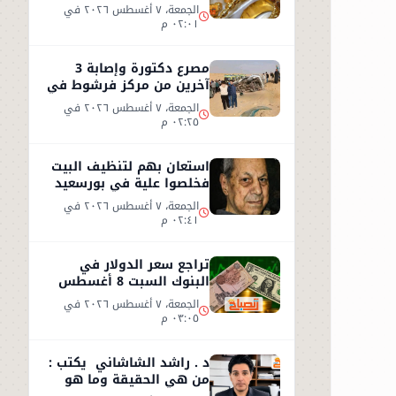
2026.. عيار 21 يسجل 5970
الجمعة، ٧ أغسطس ٢٠٢٦ في
جنيهاً
٠٢:٠١ م
مصرع دكتورة وإصابة 3
آخرين من مركز فرشوط في
حادث على الطريق
الجمعة، ٧ أغسطس ٢٠٢٦ في
الصحراوي الغربي
٠٢:٢٥ م
استعان بهم لتنظيف البيت
فخلصوا علية في بورسعيد
الجمعة، ٧ أغسطس ٢٠٢٦ في
٠٢:٤١ م
تراجع سعر الدولار في
البنوك السبت 8 أغسطس
2026.. استقرار عند 49.71
الجمعة، ٧ أغسطس ٢٠٢٦ في
جنيه
٠٣:٠٥ م
د . راشد الشاشاني يكتب :
من هي الحقيقة وما هو