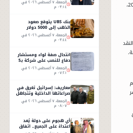
الكذب
الجمعة، ٧ أغسطس ٢٠٢٦ في
خلال الشهر نفسه من عام 2025،
٠٣:١٤ م
بنك UBS يتوقع صعود
الذهب إلى 5000 دولار
للأوقية - التفاصيل
الجمعة، ٧ أغسطس ٢٠٢٦ في
٠٣:٤٤ م
لنقد
ة.
انتحال صفة لواء ومستشار
دفاع للنصب على شركة بـ5
ملايين جنيه داخل هيئة
الجمعة، ٧ أغسطس ٢٠٢٦ في
الاستثمار
٠٧:٢١ م
م
معاريف: إسرائيل تغرق في
ر
صراعاتها الداخلية وتتجاهل
«تسونامي» سياسيًا قادمًا
الجمعة، ٧ أغسطس ٢٠٢٦ في
من أمريكا
٠٨:٠٧ م
أي هجوم على دولة يُعد
اعتداءً على الجميع.. اتفاق
دفاعي جديد في مكة