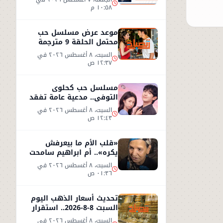
١٠:٥٨ م
موعد عرض مسلسل حب
محتمل الحلقة 9 مترجمة
على شاهد
السبت، ٨ أغسطس ٢٠٢٦ في
١٢:٣٧ ص
مسلسل حب كحلوى
التوفي.. مدعية عامة تفقد
ذاكرتها وتبدأ قصة حب
السبت، ٨ أغسطس ٢٠٢٦ في
غامضة
١٢:٤٣ ص
«قلب الأم ما بيعرفش
يكره».. أم ابراهيم سامحت
ابنها بعد طردها من المنزل
السبت، ٨ أغسطس ٢٠٢٦ في
!!
٠١:٣٦ ص
تحديث أسعار الذهب اليوم
السبت 8-8-2026.. استقرار
نسبي في سوق الصاغة
السبت، ٨ أغسطس ٢٠٢٦ في