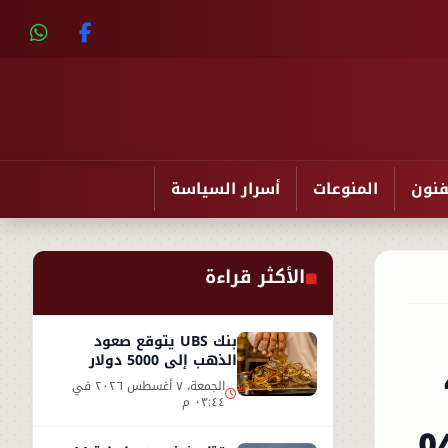
فنون
المنوعات
أسرار السياسة
الأكثر قراءة
بنك UBS يتوقع صعود
43
الذهب إلى 5000 دولار
للأوقية - التفاصيل
الجمعة، ٧ أغسطس ٢٠٢٦ في
٠٣:٤٤ م