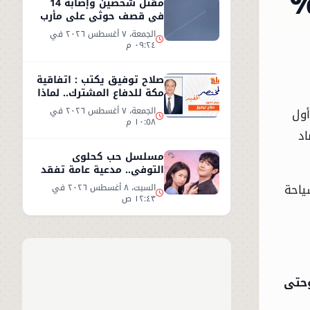
مقتل شخصين وإصابة 14
في قصف حوثي على مأرب
الجمعة، ٧ أغسطس ٢٠٢٦ في
٠٩:٢٤ م
صلاح توفيق يكتب : اتفاقية
مكة للدفاع المشترك.. لماذا
غابت مصر؟
الجمعة، ٧ أغسطس ٢٠٢٦ في
ول
١٠:٥٨ م
صاد
مسلسل حب كحلوى
التوفي.. مدعية عامة تفقد
ذاكرتها وتبدأ قصة حب
ياحة
السبت، ٨ أغسطس ٢٠٢٦ في
غامضة
١٢:٤٣ ص
و 2025 وحتى