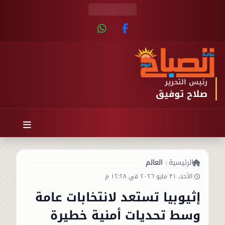
رئيس التحرير
صلاح توفيق
الرئيسية
العالم
الأحد، ٣١ مايو ٢٠٢٦ في ١٢:٢٨ م
إثيوبيا تستعد لانتخابات عامة
وسط تحديات أمنية خطيرة