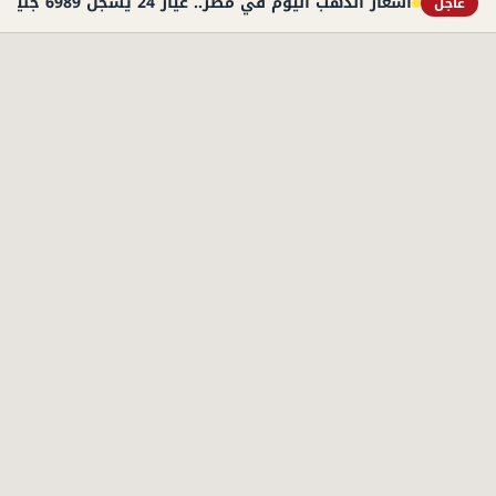
أسعار الذهب اليوم في مصر.. عيار 24 يسجل 6989 جنيهًا
عاجل
الأكثر قراءة