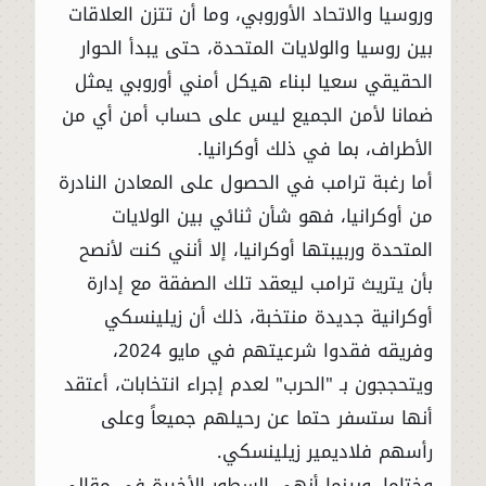
وروسيا والاتحاد الأوروبي، وما أن تتزن العلاقات
بين روسيا والولايات المتحدة، حتى يبدأ الحوار
الحقيقي سعيا لبناء هيكل أمني أوروبي يمثل
ضمانا لأمن الجميع ليس على حساب أمن أي من
الأطراف، بما في ذلك أوكرانيا.
أما رغبة ترامب في الحصول على المعادن النادرة
من أوكرانيا، فهو شأن ثنائي بين الولايات
المتحدة وربيبتها أوكرانيا، إلا أنني كنت لأنصح
بأن يتريث ترامب ليعقد تلك الصفقة مع إدارة
أوكرانية جديدة منتخبة، ذلك أن زيلينسكي
وفريقه فقدوا شرعيتهم في مايو 2024،
ويتحججون بـ "الحرب" لعدم إجراء انتخابات، أعتقد
أنها ستسفر حتما عن رحيلهم جميعاً وعلى
رأسهم فلاديمير زيلينسكي.
وختاما، وبينما أنهي السطور الأخيرة في مقالي