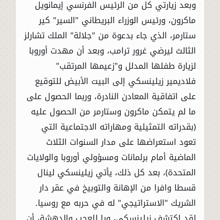
وبعد زيارتي كل من الرئيس الفرنسي إيمانويل
ماكرون، ورئيس الوزراء البريطاني "السير" كير
ستارمر، الذي جاء بدعوة من "جلالة" الملك تشارلز
الثالث ليرضي غرور ترامب، وبعد أن مهدت أوروبا
لزيارة طفلها المدلل و"زعيمها المرتقب"
فلاديمير زيلينسكي إلى البيت الأبيض للتوقيع
على اتفاقية المعادن النادرة، وربما الحصول على
ما لم يتمكن ماكرون وستارمر من الحصول عليه
(بقدراته التمثيلية ومهاراته الاجتماعية التي
تعود استعراضها على مدار السنوات الثلاث
الماضية أمام برلمانات ومسؤولي أوروبا والولايات
المتحدة)، بعد كل ذلك، يأتي زيلينسكي لينال
قسطا وافرا من الإهانة والتوبيخ في عقر دار
الشريك "الاستراتيجي" له في حربه مع روسيا.
لقد اكتشف زيلينسكي، ويا للعجب والدهشة، أن