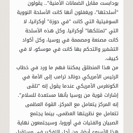
بودابست مقابل الضمانات الأمنية".. يقولون
"أسلحتها"، ويغفلون أنها كانت الأسلحة النووية
السوفيتية التي كانت "في حوزة" أوكرانيا، لا
التي "تمتلكها" أوكرانيا. وكل هذه الأسلحة
كانت مصنعة ومصممة في روسيا، وكل أكواد
التشفير والتحكم بها كانت في موسكو، لا في
كييف.
من هذا المنطلق يمكننا فهم ما ورد في خطاب
الرئيس الأمريكي دونالد ترامب إلى الأمة في
الكونغرس الأمريكي عندما يقول إنه "تلقى
إشارات قوية من روسيا بأنها مستعدة للسلام".
إنه المركز يتعامل مع المركز، القوة العظمى
تتعامل مع نظريتها العظمى، بينما يجتمع
الصبيان والفتيات في أوروبا، وسيجتمعون نهاية
هذا الأسبوع أيضا، من أجل التفكير في مستقبل