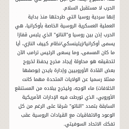
الحرب لا مستقبل السلام.
إنها سردية روسيا التي طرحتها منذ بداية
العملية العسكرية الروسية الخاصة بأوكرانيا، هي
الحرب إذن بين روسيا و"الناتو" الذي يلبس قفازا
يسمى أوكرانيا/زيلينسكي/نظام كييف النازي، أيا
ما كان المسمى، وما يسعى الرئيس ترامب الآن
لتحقيقه هو محاولة إيجاد مخرج يحفظ لخروج
بعض القادة الأوروبيين وإدارة بايدن (بوصفها
ممثلا رسميا عن الولايات المتحدة مهما كانت
الخلافات) ماء الوجه، وليخرج ببلاده من المستنقع
الأوروبي، الذي تورطت فيه الإدارات الأمريكية
السابقة بتمدد "الناتو" شرقا على الرغم من كل
الوعود والاتفاقيات مع القيادات الروسية عقب
تفكك الاتحاد السوفيتي.