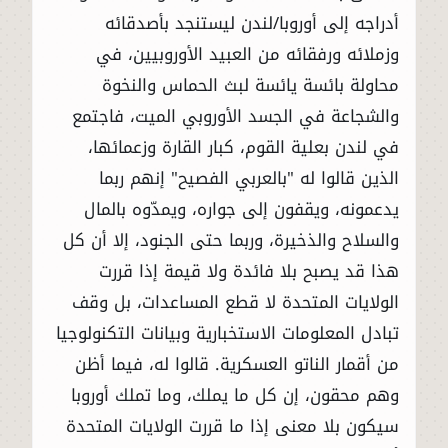
أدراجه إلى أوروبا/لندن ليستنجد بأصدقائه
وزملائه ورفقائه من العبيد الأوروبيين، في
محاولة بائسة يائسة لبث الحماس والنخوة
والشجاعة في الجسد الأوروبي الميت، فاجتمع
في لندن بعلية القوم، كبار القارة وزعمائها،
الذين قالوا له "بالعربي الفصيح" إنهم ربما
يدعمونه، ويقفون إلى جواره، ويمدّوه بالمال
والسلاح والذخيرة، وربما حتى الجنود، إلا أن كل
هذا قد يصبح بلا فائدة ولا قيمة إذا قررت
الولايات المتحدة لا قطع المساعدات، بل وقف
تبادل المعلومات الاستخبارية وبيانات التكنولوجيا
من أقمار الناتو العسكرية. قالوا له، فيما أظن
وهم محقون، إن كل ما يملك، وما تملك أوروبا
سيكون بلا معنى إذا ما قررت الولايات المتحدة