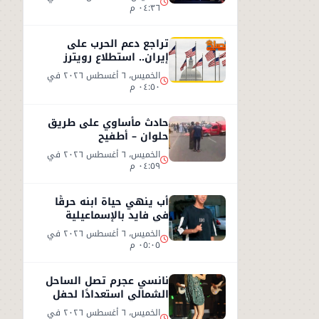
٠٤:٣٦ م
تراجع دعم الحرب على
إيران.. استطلاع رويترز
يكشف توقعات الأمريكيين
الخميس، ٦ أغسطس ٢٠٢٦ في
٠٤:٥٠ م
حادث مأساوي على طريق
حلوان – أطفيح
الخميس، ٦ أغسطس ٢٠٢٦ في
٠٤:٥٩ م
أب ينهي حياة ابنه حرقًا
في فايد بالإسماعيلية
الخميس، ٦ أغسطس ٢٠٢٦ في
٠٥:٠٥ م
نانسي عجرم تصل الساحل
الشمالي استعدادًا لحفل
صيفي جديد
الخميس، ٦ أغسطس ٢٠٢٦ في