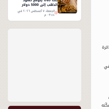
بنك UBS يتوقع صعود
الذهب إلى 5000 دولار
للأوقية - التفاصيل
الجمعة، ٧ أغسطس ٢٠٢٦ في
٠٣:٤٤ م
ئرة
في
ّنه