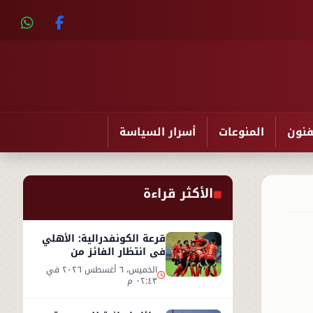
فنون
المنوعات
أسرار السياسة
الأكثر قراءة
قرعة الكونفدرالية: الأهلي
في انتظار الفائز من
مقديشو سيتي وكيتارا
الخميس، ٦ أغسطس ٢٠٢٦ في
٠٢:٤٣ م