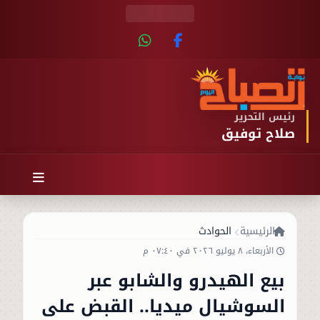
رئيس التحرير
صلاح توفيق
الرئيسية
الحوادث
الأربعاء، ٨ يوليو ٢٠٢٦ في ٠٧:٤٠ م
بيع الهيدرو والشابو عبر
السوشيال ميديا.. القبض على