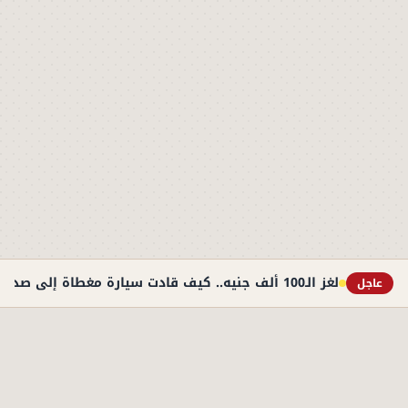
لغز الـ100 ألف جنيه.. كيف قادت سيارة مغطاة إلى صديق الأب في مذبحة التجمع؟
عاجل