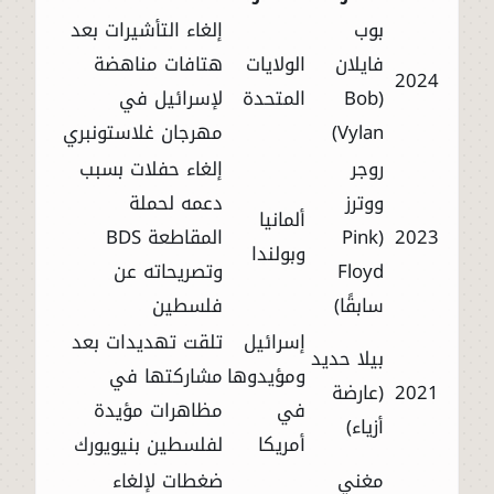
بوب
إلغاء التأشيرات بعد
فايلان
الولايات
هتافات مناهضة
2024
(Bob
المتحدة
لإسرائيل في
Vylan)
مهرجان غلاستونبري
روجر
إلغاء حفلات بسبب
ووترز
دعمه لحملة
ألمانيا
2023
(Pink
المقاطعة BDS
وبولندا
Floyd
وتصريحاته عن
سابقًا)
فلسطين
إسرائيل
تلقت تهديدات بعد
بيلا حديد
ومؤيدوها
مشاركتها في
2021
(عارضة
في
مظاهرات مؤيدة
أزياء)
أمريكا
لفلسطين بنيويورك
مغني
ضغطات لإلغاء