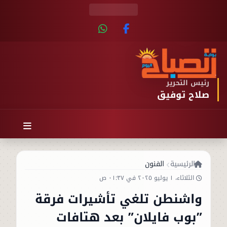
رئيس التحرير
صلاح توفيق
الرئيسية
الفنون
الثلاثاء، ١ يوليو ٢٠٢٥ في ٠١:٣٧ ص
واشنطن تلغي تأشيرات فرقة
”بوب فايلان” بعد هتافات