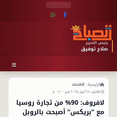
رئيس التحرير
صلاح توفيق
الرئيسية
الاقتصاد
الاثنين، ٢٨ أبريل ٢٠٢٥ في ٠٦:٠٠ م
لافروف: 90% من تجارة روسيا
مع ”بريكس” أصبحت بالروبل