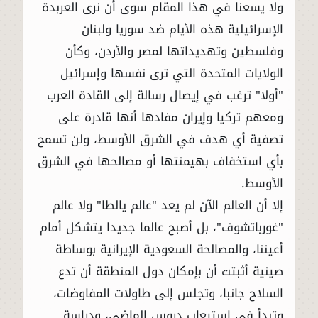
ولا يسعنا في هذا المقام سوى أن نرى العربدة
الإسرائيلية هذه الأيام ضد سوريا ولبنان
وفلسطين وتهديداتها لمصر والأردن، وكأن
الولايات المتحدة التي ترى نفسها وإسرائيل
"أولا" ترغب في إيصال رسالة إلى القادة العرب
ومعهم تركيا وإيران مفادها أنها قادرة على
تصفية أي هدف في الشرق الأوسط، ولن تسمح
بأي استخفاف بهيمنتها أو مصالحها في الشرق
الأوسط.
إلا أن العالم الآن لم يعد "عالم يالطا" ولا عالم
"غورباتشوف"، بل أصبح عالما جديدا يتشكل أمام
أعيننا، والمصالحة السعودية الإيرانية بوساطة
صينية أثبتت أن بإمكان دول المنطقة أن تدع
السلاح جانبا، وتجلس إلى طاولات المفاوضات،
وتبدأ في استيعاب دروس الماضي، ودراسة