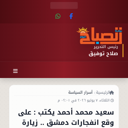
رئيس التحرير
صلاح توفيق
الرئيسية
أسرار السياسة
الثلاثاء، ٧ يوليو ٢٠٢٦ في ٠٢:٠١ م
سعيد محمد أحمد يكتب : على
وقع انفجارات دمشق .. زيارة