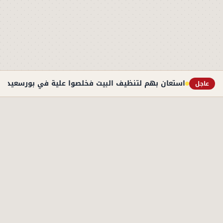
استعان بهم لتنظيف البيت فخلصوا علية في بورسعيد
عاجل