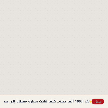
لغز الـ100 ألف جنيه.. كيف قادت سيارة مغطاة إلى صديق الأب في مذبحة التجمع؟
عاجل