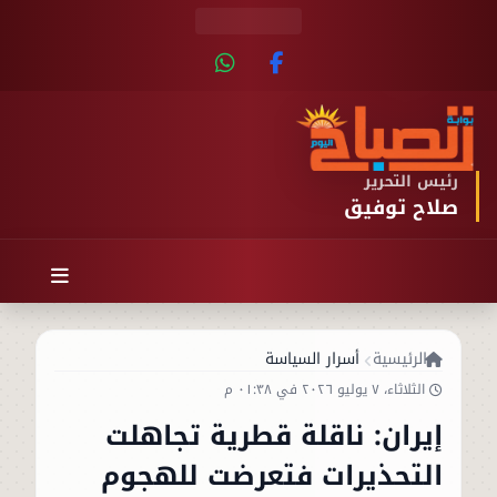
رئيس التحرير
صلاح توفيق
الرئيسية
أسرار السياسة
الثلاثاء، ٧ يوليو ٢٠٢٦ في ٠١:٣٨ م
إيران: ناقلة قطرية تجاهلت
التحذيرات فتعرضت للهجوم