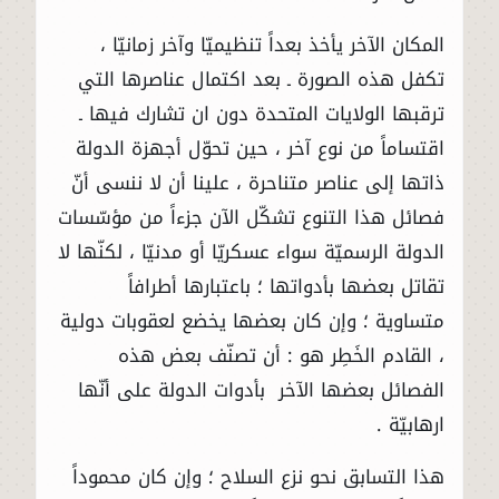
المكان الآخر يأخذ بعداً تنظيميّا وآخر زمانيّا ،
تكفل هذه الصورة ـ بعد اكتمال عناصرها التي
ترقبها الولايات المتحدة دون ان تشارك فيها ـ
اقتساماً من نوع آخر ، حين تحوّل أجهزة الدولة
ذاتها إلى عناصر متناحرة ، علينا أن لا ننسى أنّ
فصائل هذا التنوع تشكّل الآن جزءاً من مؤسّسات
الدولة الرسميّة سواء عسكريّا أو مدنيّا ، لكنّها لا
تقاتل بعضها بأدواتها ؛ باعتبارها أطرافاً
متساوية ؛ وإن كان بعضها يخضع لعقوبات دولية
، القادم الخَطِر هو : أن تصنّف بعض هذه
الفصائل بعضها الآخر بأدوات الدولة على أنّها
ارهابيّة .
هذا التسابق نحو نزع السلاح ؛ وإن كان محموداً