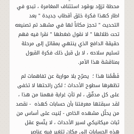
محطة تزوّد بوقود استئناف المغامرة ، تبدو في
اطار كهذا فكرة خلق أقطاب جديدة " بعد
التحديث " تحجز مكاناً لها في مشهد تم تصنيعه
تحت ظلالها " لا نقول ضغطها " نقرا فيه فهم
حقيقة الدافع الذي ينتهي بمقاتل إلى مرحلة
تسليم سلاحه ، لا بل قبل ذلك فكرة القبول
بمناقشة هذا الأمر.
فَهْمُنا هذا ؛ يصرّح بلا مواربة عن تفاهمات لم
تظهرها سطوح الأحداث ؛ لكن رائحتها لا تخفى
على كل مدقّق ، لم تأتِ غرابة فهمنا من هذا ،
لقد سبقتها معرفتنا بأن حسابات كهذه - نقصد
من يحلّل مشهده الخاص - بُنيت على أساس من
ثبات ميكانيكي لسير الأحداث ، لا يتّسع عقل
هذه الحسابات إلى مكان تتغير فيه عناصر