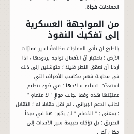
المعادلات فجأة.
من المواجهة العسكرية
إلى تفكيك النفوذ
بالطبع لن تأتي المفاجآت مخالفةً لسير عمليّات
الأرض ؛ باعتبار أنّ الأفعال تواجه بردودها ، اذا
أردنا أن نعمّق النظر قليلا ؛ متوسّلين إلى ذلك
في محاولة فهم مكاسب الأطراف التي
استعدّت لتسليم سلاحها ؛ في ضوء تنظيم
عمليّتها هذه وفقا لجانب موازٍ " لا متماهٍ "
لجانب الدعم الإيراني . لم نقل مقابلا له ؛ التقابل
؛ بمعنى : " الخصام " لن يكون هنا في مبدأ
الطريق ؛ بل تؤجّله طبيعة سير الأحداث إلى
مكان آخر .