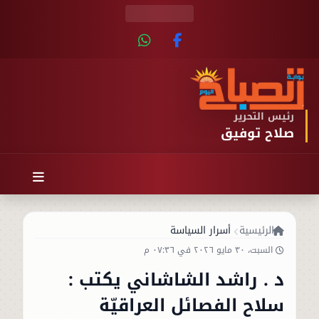
رئيس التحرير
صلاح توفيق
الرئيسية
أسرار السياسة
السبت، ٣٠ مايو ٢٠٢٦ في ٠٧:٣٦ م
د . راشد الشاشاني يكتب :
سلاح الفصائل العراقيّة