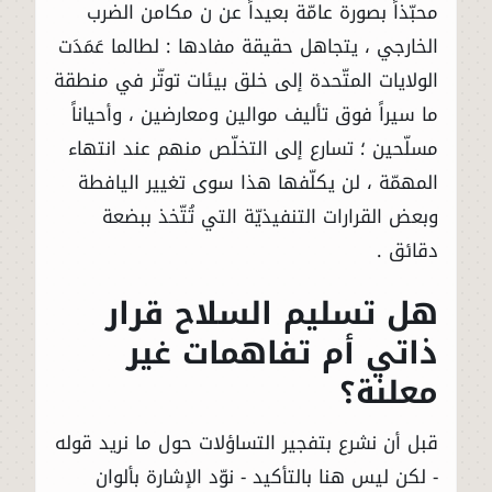
محبّذاً بصورة عامّة بعيداً عن ن مكامن الضرب
الخارجي ، يتجاهل حقيقة مفادها : لطالما عَمَدَت
الولايات المتّحدة إلى خلق بيئات توتّر في منطقة
ما سيراً فوق تأليف موالين ومعارضين ، وأحياناً
مسلّحين ؛ تسارع إلى التخلّص منهم عند انتهاء
المهمّة ، لن يكلّفها هذا سوى تغيير اليافطة
وبعض القرارات التنفيذيّة التي تُتّخذ ببضعة
دقائق .
هل تسليم السلاح قرار
ذاتي أم تفاهمات غير
معلنة؟
قبل أن نشرع بتفجير التساؤلات حول ما نريد قوله
- لكن ليس هنا بالتأكيد - نوّد الإشارة بألوان