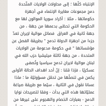
الإنتباه كلّها ؛ إلى محاولات الولايات المتّحدة
دمج مجموعات مغايرة الإنتماء في أجهزة
حكوماتها ، مثلا : أكراد سوريا الموالون لها مع
الحكومة التي تحظى بدعمها من جهة ، من
جهة ثانية في العراق فصائل موالية لإيران تعدّ
جزءا من اجهزة الدولة تدمج " بطريقة الفصل عن
مؤسّساتها " في حكومة مدعومة من الولايات
المتحدة ، من جهة ثالثة ميليشيا حزب الله في
لبنان موالية لايران تدمج سياسيا وتُصفى
عسكريّا ، فإذا قلنا : إنّ أحد اهداف الحالة الأولى
يكمن في تنصلّها من تحمّل مسؤوليّة ما ؛ ماذا
عسانا نقول في الثانية ، سيّما مع طريقة صياغة
عمليّاتها هذه التي بدأت - وفقا لتصريحات نوايا
الدمج - بعبارات الخصام والهجوم على غيرها من