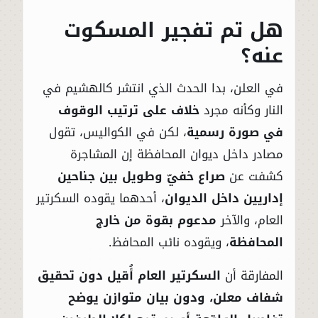
هل تم تفجير المسكوت
عنه؟
في العلن، بدا الحدث الذي انتشر كالهشيم في
النار وكأنه مجرد
خلاف على ترتيب الوقوف
في صورة رسمية
، لكن في الكواليس، تقول
مصادر داخل ديوان المحافظة إن المشاجرة
كشفت عن
صراع خفيّ وطويل بين جناحين
إداريين داخل الديوان
، أحدهما يقوده السكرتير
العام، والآخر
مدعوم بقوة من خارج
المحافظة
، ويقوده نائب المحافظ.
المفارقة أن
السكرتير العام أُقيل دون تحقيق
شفاف معلن، ودون بيان متوازن يوضح