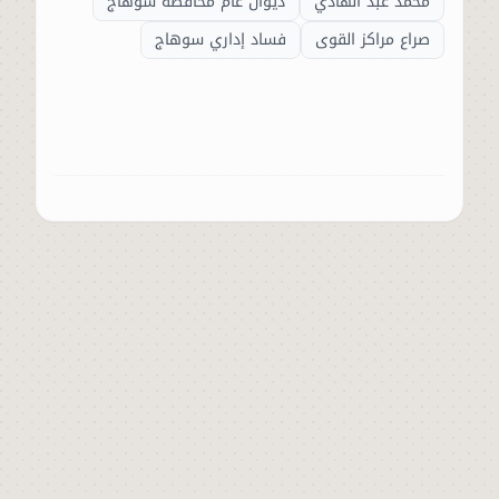
محمد عبد الهادي
ديوان عام محافظة سوهاج
صراع مراكز القوى
فساد إداري سوهاج