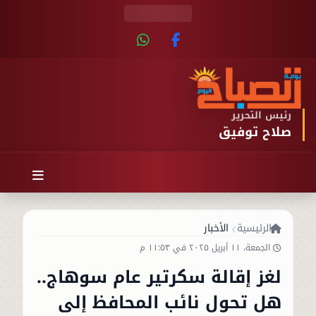
رئيس التحرير
صلاح توفيق
الرئيسية
الأخبار
الجمعة، ١١ أبريل ٢٠٢٥ في ١١:٥٣ م
لغز إقالة سكرتير عام سوهاج..
هل تحول نائب المحافظ إلى