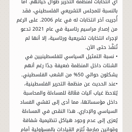
أي انتخابات لمنظمة التحرير طوال حياتهم. أما
بالنسبة للمجلس التشريعي الفلسطيني، فقد
أُجريت آخر انتخابات له في عام 2006. على الرغم
من إصدار مراسيم رئاسية في عام 2021 تدعو
لإجراء انتخابات تشريعية ورئاسية، إلا أنها لم
تُنفَّذ حتى الآن.
• نسبة التمثيل السياسي للفلسطينيين في
الشتات داخل المنظمة ضعيفة جدًا رغم أنهم
يشكلون حوالي 50% من الشعب الفلسطيني.
•عند الحديث عن منظمة التحرير الفلسطينية،
يُلاحظ غياب آليات فعّالة للمساءلة والمحاسبة
داخل مؤسساتها، مما أدى إلى تفشي الفساد
السياسي والإداري. هذا النقص في المساءلة
يُعزى إلى عدم وجود هياكل تنظيمية شفافة
وقوانين صارمة تُلزم القيادات بالمسؤولية أمام