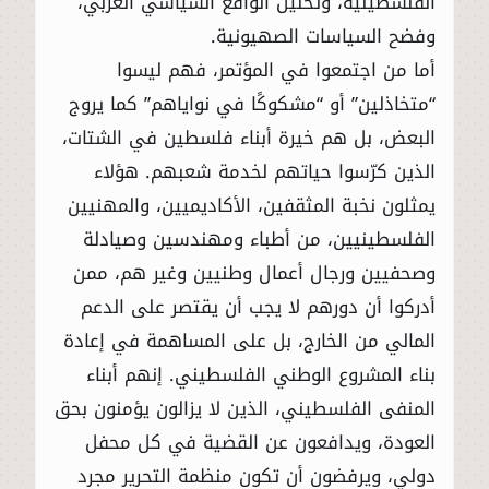
الفلسطينية، وتحليل الواقع السياسي العربي،
وفضح السياسات الصهيونية.
أما من اجتمعوا في المؤتمر، فهم ليسوا
“متخاذلين” أو “مشكوكًا في نواياهم” كما يروج
البعض، بل هم خيرة أبناء فلسطين في الشتات،
الذين كرّسوا حياتهم لخدمة شعبهم. هؤلاء
يمثلون نخبة المثقفين، الأكاديميين، والمهنيين
الفلسطينيين، من أطباء ومهندسين وصيادلة
وصحفيين ورجال أعمال وطنيين وغير هم، ممن
أدركوا أن دورهم لا يجب أن يقتصر على الدعم
المالي من الخارج، بل على المساهمة في إعادة
بناء المشروع الوطني الفلسطيني. إنهم أبناء
المنفى الفلسطيني، الذين لا يزالون يؤمنون بحق
العودة، ويدافعون عن القضية في كل محفل
دولي، ويرفضون أن تكون منظمة التحرير مجرد