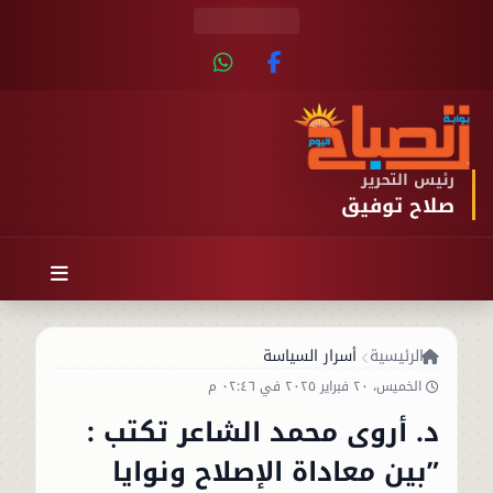
رئيس التحرير
صلاح توفيق
الرئيسية
أسرار السياسة
الخميس، ٢٠ فبراير ٢٠٢٥ في ٠٢:٤٦ م
د. أروى محمد الشاعر تكتب :
”بين معاداة الإصلاح ونوايا