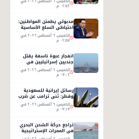
الخميس، ٦ أغسطس ٢٠٢٦ في
٠٢:٥٢ م
مدبولي يطمئن المواطنين:
احتياطي السلع الأساسية
آمن ويغطي الاستهلاك
الخميس، ٦ أغسطس ٢٠٢٦ في
لعام كامل
٠٢:٥٧ م
انفجار عبوة ناسفة يقتل
جنديين إسرائيليين في
جنوب لبنان وردود فعل
الخميس، ٦ أغسطس ٢٠٢٦ في
متباينة
٠٣:٠٢ م
رسائل إيرانية للسعودية
وقطر: ثني ترامب عن ضرب
إيران أو سنرد على الخليج
الخميس، ٦ أغسطس ٢٠٢٦ في
٠٣:١٣ م
تراجع حركة الشحن البحري
في الممرات الإستراتيجية
وسط تصعيد أمني
الخميس، ٦ أغسطس ٢٠٢٦ في