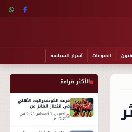
فنون
المنوعات
أسرار السياسة
الأكثر قراءة
قرعة الكونفدرالية: الأهلي
ر
في انتظار الفائز من
مقديشو سيتي وكيتارا
الخميس، ٦ أغسطس ٢٠٢٦ في
٠٢:٤٣ م