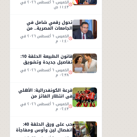
تصريحات وزير النقل من
الخميس، ٦ أغسطس ٢٠٢٦ في
العين السخنة
١١:٤٣ ص
تحول رقمي شامل في
الجامعات المصرية.. من
البنية التكنولوجية إلى
الخميس، ٦ أغسطس ٢٠٢٦ في
التعليم الذكي
٠١:٤٠ م
قانون الطبيعة الحلقة 10:
تفاصيل جديدة وتشويق
بعد نهاية مشوقة للحلقة 9
الخميس، ٦ أغسطس ٢٠٢٦ في
٠٢:٣٨ م
قرعة الكونفدرالية: الأهلي
في انتظار الفائز من
مقديشو سيتي وكيتارا
الخميس، ٦ أغسطس ٢٠٢٦ في
٠٢:٤٣ م
حب على ورق الحلقة 40:
انفصال لين وأوس ومفاجأة
جديدة داخل الشركة