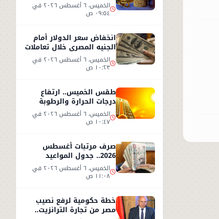
2026.. وعيار 21 يسجل هذا
الخميس، ٦ أغسطس ٢٠٢٦ في
المستوى
٠٩:٥٤ ص
انخفاض سعر الدولار أمام
الجنيه المصري خلال تعاملات
الخميس 6 أغسطس 2026
الخميس، ٦ أغسطس ٢٠٢٦ في
١٠:٢٣ ص
طقس الخميس.. ارتفاع
درجات الحرارة والرطوبة
يزيدان الإحساس بالحر
الخميس، ٦ أغسطس ٢٠٢٦ في
١٠:٤٧ ص
صرف مرتبات أغسطس
2026.. جدول المواعيد
وأحدث تفاصيل الحد الأدنى
الخميس، ٦ أغسطس ٢٠٢٦ في
للأجور
١١:٠٨ ص
خطة حكومية لرفع نصيب
مصر من تجارة الترانزيت..