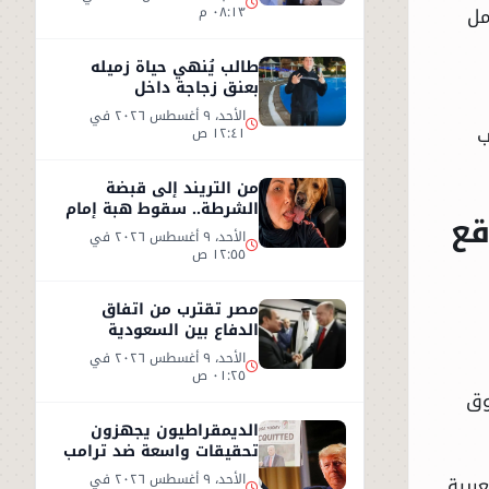
مل
٠٨:١٣ م
طالب يُنهي حياة زميله
بعنق زجاجة داخل
«بلايستيشن» بالزقازيق
الأحد، ٩ أغسطس ٢٠٢٦ في
ب
١٢:٤١ ص
من التريند إلى قبضة
الشرطة.. سقوط هبة إمام
قع
صاحبة تصريح «رجل واحد لا
الأحد، ٩ أغسطس ٢٠٢٦ في
يكفي»
١٢:٥٥ ص
مصر تقترب من اتفاق
الدفاع بين السعودية
وباكستان بعد حل مسائل
الأحد، ٩ أغسطس ٢٠٢٦ في
فنية
٠١:٢٥ ص
وق
الديمقراطيون يجهزون
تحقيقات واسعة ضد ترامب
وحلفائه
الأحد، ٩ أغسطس ٢٠٢٦ في
ربية