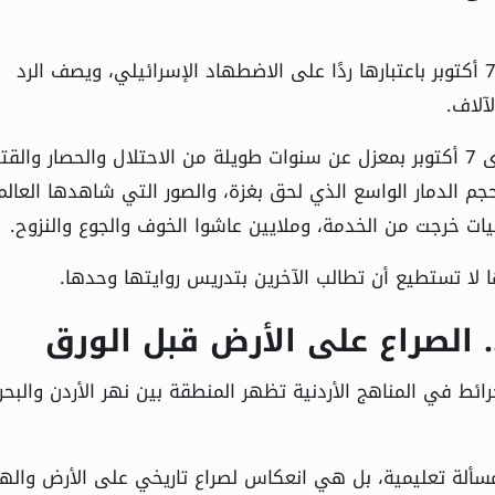
تقول الصحيفة إن المنهج الأردني يشير إلى أحداث 7 أكتوبر باعتبارها ردًا على الاضطهاد الإسرائيلي، ويصف الرد
آلاف.
لكن ما تتجاهله معاريف أن الرأي العام العربي لا يرى 7 أكتوبر بمعزل عن سنوات طويلة من الاحتلال والحصار والق
م الدمار الواسع الذي لحق بغزة، والصور التي شاهدها العالم
ات خرجت من الخدمة، وملايين عاشوا الخوف والجوع والنزوح.
 لا تستطيع أن تطالب الآخرين بتدريس روايتها وحدها.
. الصراع على الأرض قبل الورق
رائط في المناهج الأردنية تظهر المنطقة بين نهر الأردن والبحر
ألة تعليمية، بل هي انعكاس لصراع تاريخي على الأرض واله