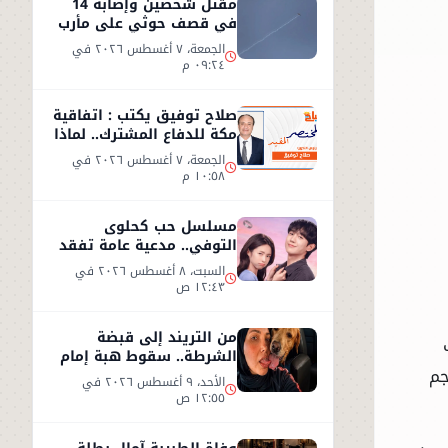
مقتل شخصين وإصابة 14
في قصف حوثي على مأرب
الجمعة، ٧ أغسطس ٢٠٢٦ في
٠٩:٢٤ م
صلاح توفيق يكتب : اتفاقية
مكة للدفاع المشترك.. لماذا
غابت مصر؟
الجمعة، ٧ أغسطس ٢٠٢٦ في
١٠:٥٨ م
مسلسل حب كحلوى
التوفي.. مدعية عامة تفقد
ذاكرتها وتبدأ قصة حب
السبت، ٨ أغسطس ٢٠٢٦ في
غامضة
١٢:٤٣ ص
من التريند إلى قبضة
الشرطة.. سقوط هبة إمام
جم
صاحبة تصريح «رجل واحد لا
الأحد، ٩ أغسطس ٢٠٢٦ في
يكفي»
١٢:٥٥ ص