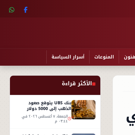
فنون
المنوعات
أسرار السياسة
الأكثر قراءة
بنك UBS يتوقع صعود
ي
الذهب إلى 5000 دولار
للأوقية - التفاصيل
الجمعة، ٧ أغسطس ٢٠٢٦ في
٠٣:٤٤ م