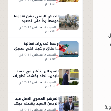
٠٤:٤١ م
الجيش اليمني يشن هجوماً
موسعاً رداً على تصعيد
الحوثيين
السبت، ٨ أغسطس ٢٠٢٦ في
٠٧:٥١ م
تل
وسط تحذيرات عُمانية
...اتفاق وشيك لفتح مضيق
هرمز.
السبت، ٨ أغسطس ٢٠٢٦ في
٠٧:٥٧ م
السرطان ينتشر في جسد
بايدن.. نجله يكشف تطورات
مؤلمة في حالته الصحية
السبت، ٨ أغسطس ٢٠٢٦ في
٠٨:٠١ م
المرشح المصري الأصل عبد
الرحمن السيد يقصف جبهة
وية
ترامب
السبت، ٨ أغسطس ٢٠٢٦ في