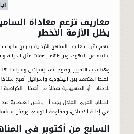
ابا
الحوادث
معاريف تزعم معاداة السامية
يظل الأزمة الأخطر
الفنون
اتهم تقرير معاريف المناهج الأردنية بترويج ما وصف
المنوعات
سلبية عن اليهود، وتربطهم بصفات مثل الخيانة ون
أسرار السياسة
وهنا يجب التمييز بوضوح: نقد إسرائيل وسياساتها و
الخلط المتعمد بين اليهودية وإسرائيل أصبح سلاحًا
للاحتلال أو الصهيونية شكلاً من أشكال الكراهية ال
الخطاب العربي العادل يجب أن يرفض العنصرية ضد أ
في إدانة الاحتلال، ومقاومة التوسع، ورفض سياسات 
السابع من أكتوبر في المن