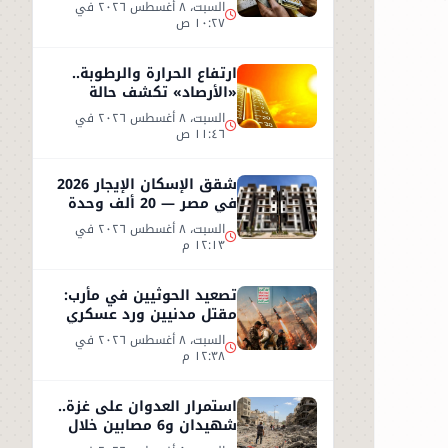
مقابل الجنيه؟
السبت، ٨ أغسطس ٢٠٢٦ في
١٠:٢٧ ص
ارتفاع الحرارة والرطوبة..
«الأرصاد» تكشف حالة
الطقس اليوم السبت 8
السبت، ٨ أغسطس ٢٠٢٦ في
أغسطس
١١:٤٦ ص
شقق الإسكان الإيجار 2026
في مصر — 20 ألف وحدة
تبدأ من 1500 جنيه شهريًا
السبت، ٨ أغسطس ٢٠٢٦ في
١٢:١٣ م
تصعيد الحوثيين في مأرب:
مقتل مدنيين ورد عسكري
يمني على عدة جبهات
السبت، ٨ أغسطس ٢٠٢٦ في
١٢:٣٨ م
استمرار العدوان على غزة..
شهيدان و6 مصابين خلال
48 ساعة