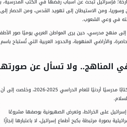
ارخة؛ فإسرائيل تبحث عن أسباب رفضها في الكتب المدرسية، بي
 وسوريا، ومن الاستيطان إلى تهويد القدس، ومن الحصار إلى
خته في وعي الشعوب.
 إلى منهج مدرسي، حين يرى المواطن العربي يوميًا صور الأطف
صرة، والأراضي المنهوبة، والحدود العربية التي تُستباح باسم
 المناهج.. ولا تسأل عن صورتها
بحسب ما نقلته معاريف، فإن الدراسة فحصت 125 كتابًا مدرسيًا أردنيًا للعام الدراسي 2025
لسلام.
سرائيل على الخرائط، وتعرض الصهيونية بوصفها مشروعًا
رائيلية بصورة مرتبطة بكبح أطماع إسرائيل، لا باعتبارها إنجازًا