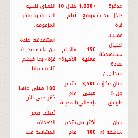
مدمّرة
+1,000
خلال
10
النطاق للبنية
داخل مدينة
موقع
أيام
التحتية والمقار
غزة
المزعومة.
عمليات
استهدفت قادة
اغتيال
150
«الأيام
من «لواء مدينة
مستهدفة
عملية
الأخيرة»
غزة» بما فيهم
لقادة
قادة سرايا.
ميدانيين
مبانٍ مكوّنة
3,500
تقدير
100 مبنى
منها
من 5
مبنى
عام
دُمّر حتى الآن.
طوابق
(إجمالي)
للمدينة
تُصنّف ضمن
مبانٍ
أكثر من
تقدير
الأهداف
شاهقة (≥
100
عام
الحسّاسة عند