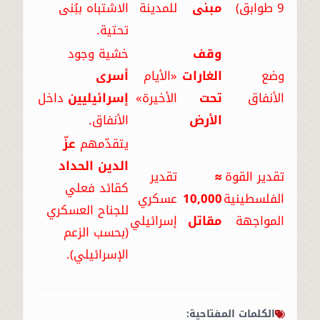
9 طوابق)
مبنى
للمدينة
الاشتباه ببُنى
تحتية.
وقف
خشية وجود
وضع
الغارات
«الأيام
أسرى
الأنفاق
تحت
الأخيرة»
إسرائيليين
داخل
الأرض
الأنفاق.
يتقدّمهم
عزّ
الدين الحداد
تقدير القوة
≈
تقدير
كقائد فعلي
الفلسطينية
10,000
عسكري
للجناح العسكري
المواجهة
مقاتل
إسرائيلي
(بحسب الزعم
الإسرائيلي).
الكلمات المفتاحية: