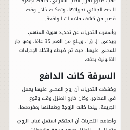
عقب صدور تقرير الطب الشرعي، كثفت أجهزة
البحث الجنائي تحرياتها، وتمكنت خلال وقت
قصير من كشف ملابسات الواقعة.
وأسفرت التحريات عن تحديد هوية المتهم،
ويدعى "إ. ق"، ويبلغ من العمر 35 عامًا، وهو جار
للمجني عليها، حيث تم ضبطه واتخاذ الإجراءات
القانونية بحقه.
السرقة كانت الدافع
وكشفت التحريات أن زوج المجني عليها يعمل
في المحاجر، وكان خارج المنزل وقت وقوع
الجريمة، بينما كانت الزوجة وطفلتها بمفردهما.
وأضافت التحريات أن المتهم استغل غياب الزوج،
وتسلل إلى المنزل بقصد سرقة مشغولات