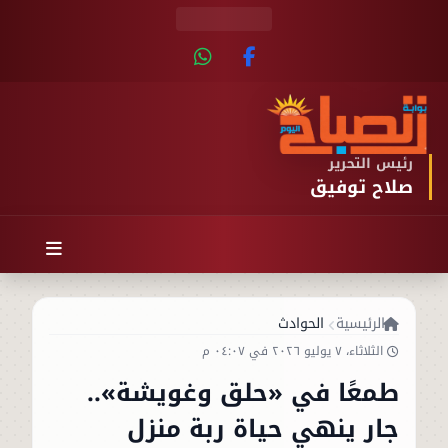
رئيس التحرير
صلاح توفيق
الرئيسية
الحوادث
الثلاثاء، ٧ يوليو ٢٠٢٦ في ٠٤:٠٧ م
طمعًا في «حلق وغويشة»..
جار ينهي حياة ربة منزل