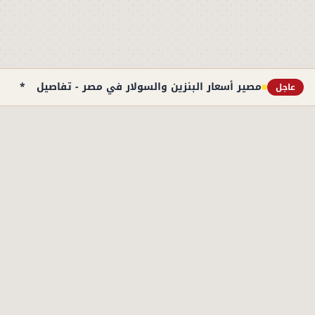
مصير أسعار البنزين والسولار في مصر - تفاصيل
*
98 طالباً فقط ي
عاجل