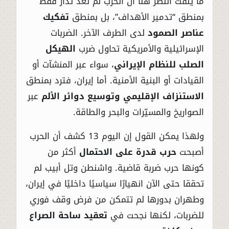
ما يلفت النظر هنا أن الحرب لم تعد تُدار فقط
بمنطق “تدمير الأهداف”، بل بمنطق
تفكيك
عناصر الصمود
لدى الطرف الآخر. الضربات
الإسرائيلية والأمريكية تحاول ضرب
الهيكل
الصلب للنظام الإيراني
، سواء عبر المنشآت أو
القيادات أو البنية الأمنية. أما إيران، فترد بمنطق
الاستنزاف الإقليمي وتوسيع دوائر الألم
عبر
الصواريخ والمسيّرات والبحر والطاقة.
ولهذا يمكن القول إن اليوم 13 كشف أن الحرب
أصبحت
حرب قدرة على الاحتمال
أكثر من
كونها حرب ضربة قاضية. واشنطن وتل أبيب لم
تحققا حتى الآن انهيارًا سياسيًا داخليًا في إيران،
وطهران بدورها لم تتمكن من فرض وقف فوري
للضربات، لكنها نجحت في
تعقيد ساحة الصراع