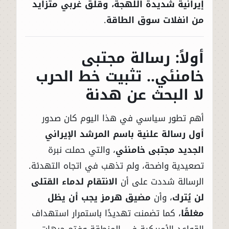
إيرانية شديدة اللهجة، وقلق غربي متزايد
من انفلات سوق الطاقة
.
أولاً: رسالة مجتبى
خامنئي.. تثبيت خط الحرب
لا البحث عن هدنة
أهم تطور سياسي في هذا اليوم كان صدور
أول رسالة علنية باسم المرشد الإيراني
الجديد مجتبى خامنئي
، والتي حملت نبرة
تصعيدية واضحة، ولم تذهب في اتجاه التهدئة.
الرسالة شددت على أن
الانتقام لدماء القتلى
لن يُترك
، وأن
مضيق هرمز يجب أن يظل
مغلقًا
، كما تضمنت تهديدًا باستمرار استهداف