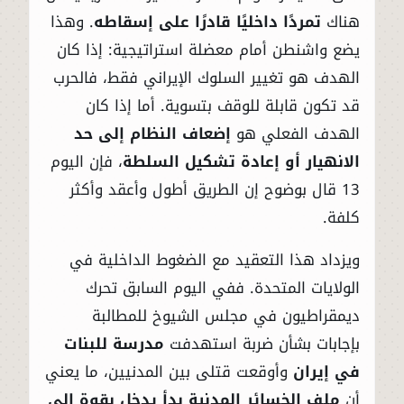
هناك
تمردًا داخليًا قادرًا على إسقاطه
. وهذا
يضع واشنطن أمام معضلة استراتيجية: إذا كان
الهدف هو تغيير السلوك الإيراني فقط، فالحرب
قد تكون قابلة للوقف بتسوية. أما إذا كان
الهدف الفعلي هو
إضعاف النظام إلى حد
الانهيار أو إعادة تشكيل السلطة
، فإن اليوم
13 قال بوضوح إن الطريق أطول وأعقد وأكثر
كلفة.
ويزداد هذا التعقيد مع الضغوط الداخلية في
الولايات المتحدة. ففي اليوم السابق تحرك
ديمقراطيون في مجلس الشيوخ للمطالبة
بإجابات بشأن ضربة استهدفت
مدرسة للبنات
في إيران
وأوقعت قتلى بين المدنيين، ما يعني
أن
ملف الخسائر المدنية بدأ يدخل بقوة إلى