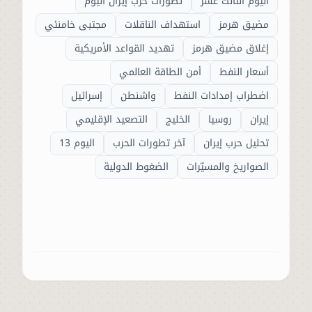
اليوم الثالث عشر
تطورات حرب إيران اليوم
مضيق هرمز
استهداف الناقلات
مجتبى خامنئي
إغلاق مضيق هرمز
تهديد القواعد الأمريكية
أسعار النفط
أمن الطاقة العالمي
اضطراب إمدادات النفط
واشنطن
إسرائيل
إيران
روسيا
الخليج
التصعيد الإقليمي
تحليل حرب إيران
آخر تطورات الحرب
اليوم 13
الصواريخ والمسيّرات
الضغوط الدولية