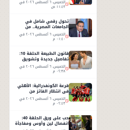
تصريحات وزير النقل من
الخميس، ٦ أغسطس ٢٠٢٦ في
العين السخنة
١١:٤٣ ص
تحول رقمي شامل في
الجامعات المصرية.. من
البنية التكنولوجية إلى
الخميس، ٦ أغسطس ٢٠٢٦ في
التعليم الذكي
٠١:٤٠ م
قانون الطبيعة الحلقة 10:
تفاصيل جديدة وتشويق
بعد نهاية مشوقة للحلقة 9
الخميس، ٦ أغسطس ٢٠٢٦ في
٠٢:٣٨ م
قرعة الكونفدرالية: الأهلي
في انتظار الفائز من
مقديشو سيتي وكيتارا
الخميس، ٦ أغسطس ٢٠٢٦ في
٠٢:٤٣ م
حب على ورق الحلقة 40:
انفصال لين وأوس ومفاجأة
جديدة داخل الشركة