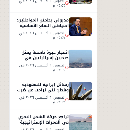
الخميس، ٦ أغسطس ٢٠٢٦ في
٠٢:٥٢ م
مدبولي يطمئن المواطنين:
احتياطي السلع الأساسية
آمن ويغطي الاستهلاك
الخميس، ٦ أغسطس ٢٠٢٦ في
لعام كامل
٠٢:٥٧ م
انفجار عبوة ناسفة يقتل
جنديين إسرائيليين في
جنوب لبنان وردود فعل
الخميس، ٦ أغسطس ٢٠٢٦ في
متباينة
٠٣:٠٢ م
رسائل إيرانية للسعودية
وقطر: ثني ترامب عن ضرب
إيران أو سنرد على الخليج
الخميس، ٦ أغسطس ٢٠٢٦ في
٠٣:١٣ م
تراجع حركة الشحن البحري
في الممرات الإستراتيجية
وسط تصعيد أمني
الخميس، ٦ أغسطس ٢٠٢٦ في