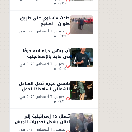
٠٤:٥٠ م
حادث مأساوي على طريق
حلوان – أطفيح
الخميس، ٦ أغسطس ٢٠٢٦ في
٠٤:٥٩ م
أب ينهي حياة ابنه حرقًا
في فايد بالإسماعيلية
الخميس، ٦ أغسطس ٢٠٢٦ في
٠٥:٠٥ م
نانسي عجرم تصل الساحل
الشمالي استعدادًا لحفل
صيفي جديد
الخميس، ٦ أغسطس ٢٠٢٦ في
٠٧:٣١ م
تسلل 15 إسرائيلية إلى
لبنان يشعل تحذيرات الجيش
الإسرائيلي
الخميس، ٦ أغسطس ٢٠٢٦ في