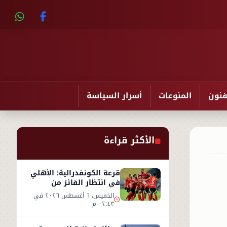
فنون
المنوعات
أسرار السياسة
الأكثر قراءة
قرعة الكونفدرالية: الأهلي
في انتظار الفائز من
مقديشو سيتي وكيتارا
الخميس، ٦ أغسطس ٢٠٢٦ في
٠٢:٤٣ م