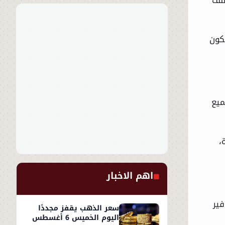
كون
ميع
،
اهم الاخبار
فير
سعر الذهب يقفز مجددًا
اليوم الخميس 6 أغسطس