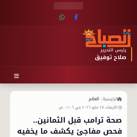
رئيس التحرير
صلاح توفيق
الرئيسية
العالم
الأربعاء، ٢٧ مايو ٢٠٢٦ في ٠١:٠٦ ص
صحة ترامب قبل الثمانين..
فحص مفاجئ يكشف ما يخفيه