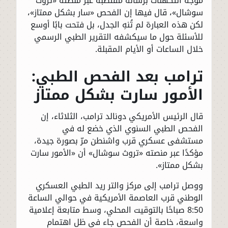
موجة التكهنات برسالة مقتضبة عبر منصته «تروث
سوشال»، قال فيها إن الفحص «سار بشكل ممتاز»،
لكن هذه العبارة لم تُنهِ الجدل، بل فتحت بابًا أوسع
للأسئلة حول ما سيكشفه التقرير الطبي الرسمي
خلال الساعات أو الأيام المقبلة.
ترامب بعد الفحص الطبي:
الأمور سارت بشكل ممتاز
قال الرئيس الأمريكي دونالد ترامب، الثلاثاء، إن
الفحص الطبي السنوي الذي خضع له في
مستشفى عسكري قرب واشنطن مرّ بصورة جيدة،
مؤكدًا عبر منصته «تروث سوشال» أن «الأمور سارت
بشكل ممتاز».
ووصل ترامب إلى مركز والتر ريد الطبي العسكري
الوطني قرب العاصمة الأمريكية في حوالي الساعة
8:50 صباحًا بالتوقيت المحلي، وسط متابعة إعلامية
واسعة، خاصة أن الفحص جاء في ظل اهتمام