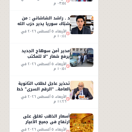
٠٣:٥٤ م
د . راشد الشاشاني : من
شبّاك سوريا يدير حزب الله
وجهه نحو السعوديّة
الأربعاء، ٥ أغسطس ٢٠٢٦ في
١٠:٤٤ م
مدير أمن سوهاج الجديد
يرفع شعار "لا للمكتب
المكيف"
الأربعاء، ٥ أغسطس ٢٠٢٦ في
١٠:٥١ م
تحذير عاجل لطلاب الثانوية
العامة.. "الرقم السري" خط
أحمر
الأربعاء، ٥ أغسطس ٢٠٢٦ في
١١:٢٦ م
أسعار الذهب تغلق على
ارتفاع في جميع الأعيار
الأربعاء، ٥ أغسطس ٢٠٢٦ في