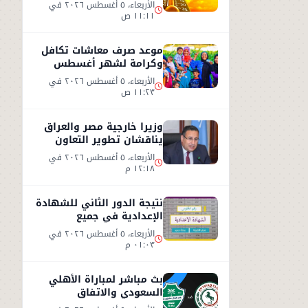
الطقس اليوم الأربعاء 5
الأربعاء، ٥ أغسطس ٢٠٢٦ في
أغسطس 2026
١١:١١ ص
موعد صرف معاشات تكافل
وكرامة لشهر أغسطس
2026.. رابط الاستعلام
الأربعاء، ٥ أغسطس ٢٠٢٦ في
الرسمي
١١:٢٣ ص
وزيرا خارجية مصر والعراق
يناقشان تطوير التعاون
الثنائي في مختلف المجالات
الأربعاء، ٥ أغسطس ٢٠٢٦ في
١٢:١٨ م
نتيجة الدور الثاني للشهادة
الإعدادية في جميع
المحافظات
الأربعاء، ٥ أغسطس ٢٠٢٦ في
٠١:٠٣ م
بث مباشر لمباراة الأهلي
السعودي والاتفاق