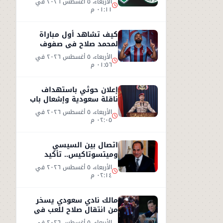
الأربعاء، ٥ أغسطس ٢٠٢٦ في
٠١:١١ م
كيف تشاهد أول مباراة
لمحمد صلاح في صفوف
طرابزون سبور التركي
الأربعاء، ٥ أغسطس ٢٠٢٦ في
٠١:٥٦ م
إعلان حوثي باستهداف
ناقلة سعودية وإشعال باب
المندب
الأربعاء، ٥ أغسطس ٢٠٢٦ في
٠٢:٠٥ م
اتصال بين السيسي
وميتسوتاكيس.. تأكيد
مصري على دعم اليونان بعد
الأربعاء، ٥ أغسطس ٢٠٢٦ في
حرائق الغابات
٠٢:١٤ م
مالك نادي سعودي يسخر
من انتقال صلاح للعب في
تركيا ورفضه روشن
الأربعاء، ٥ أغسطس ٢٠٢٦ في