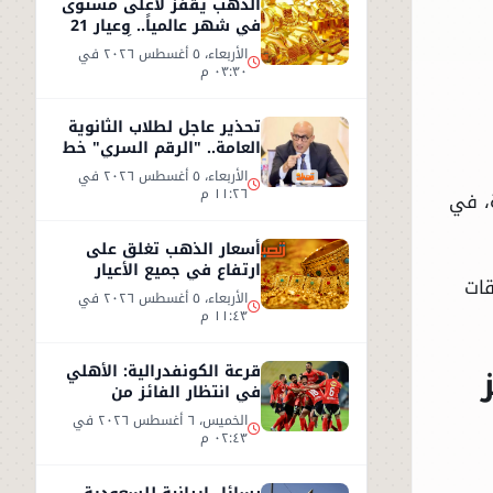
الذهب يقفز لأعلى مستوى
في شهر عالمياً.. وعيار 21
يسجل 5930 جنيهاً
الأربعاء، ٥ أغسطس ٢٠٢٦ في
٠٣:٣٠ م
تحذير عاجل لطلاب الثانوية
العامة.. "الرقم السري" خط
أحمر
الأربعاء، ٥ أغسطس ٢٠٢٦ في
١١:٢٦ م
ة، في
أسعار الذهب تغلق على
ارتفاع في جميع الأعيار
قات
الأربعاء، ٥ أغسطس ٢٠٢٦ في
١١:٤٣ م
قرعة الكونفدرالية: الأهلي
في انتظار الفائز من
مقديشو سيتي وكيتارا
الخميس، ٦ أغسطس ٢٠٢٦ في
٠٢:٤٣ م