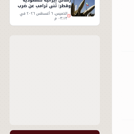
رسائل إيرانية للسعودية
وقطر: ثني ترامب عن ضرب
إيران أو سنرد على الخليج
الخميس، ٦ أغسطس ٢٠٢٦ في
٠٣:١٣ م