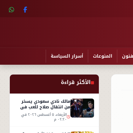
فنون
المنوعات
أسرار السياسة
الأكثر قراءة
مالك نادي سعودي يسخر
من انتقال صلاح للعب في
تركيا ورفضه روشن
الأربعاء، ٥ أغسطس ٢٠٢٦ في
٠٢:٢٠ م