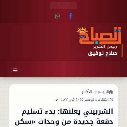
رئيس التحرير
صلاح توفيق
الرئيسية
الأخبار
الثلاثاء، ٤ نوفمبر ٢٠٢٥ في ٠٤:٣٧ م
الشربيني يعلنها: بدء تسليم
دفعة جديدة من وحدات «سكن