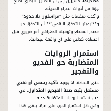
مصدرها
، مشيرين إلى أن التضليل البصري أصبح
جزءًا من أدوات الصراع الحديثة.
وأكدت منظمات مثل
“مراسلون بلا حدود”
و**“رويترز للتحقق الرقمي”** أن التحقق من
مصدر المقطع وتوقيته الجغرافي أمر ضروري قبل
اعتماده كدليل على أي واقعة ميدانية.
استمرار الروايات
المتضاربة حو الفديو
والتفجير
حتى اللحظة،
لا يوجد تأكيد رسمي أو تقني
مستقل يثبت صحة الفيديو المتداول
، في
حين تستمر الروايات المتضاربة حوله.
وفي ظل استمرار الحرب على غزة، يبقى هذا