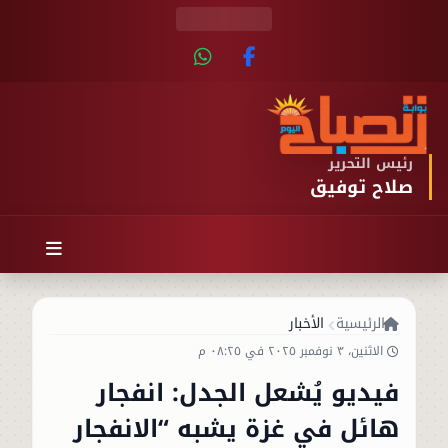
رئيس التحرير
صلاح توفيق
الرئيسية
الأخبار
الاثنين، ٣ نوفمبر ٢٠٢٥ في ٠٨:٢٥ م
فيديو يُشعل الجدل: انفجار
هائل في غزة يشبه “الانفجار