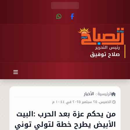
رئيس التحرير
صلاح توفيق
الرئيسية
الأخبار
الخميس، ٢٥ سبتمبر ٢٠٢٥ في ١٠:٤٤ م
من يحكم عزة بعد الحرب :البيت
الأبيض يطرح خطة لتولي توني