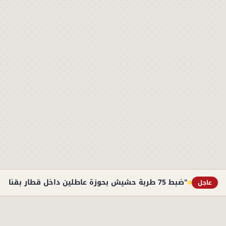
"ضبط 75 طربة حشيش بحوزة عاطلين داخل قطار بقنا"
عاجل