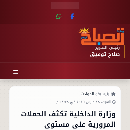
رئيس التحرير
صلاح توفيق
الرئيسية
الحوادث
السبت، ٢٨ مارس ٢٠٢٦ في ١٢:٣٨ م
وزارة الداخلية تكثف الحملات
المرورية على مستوى