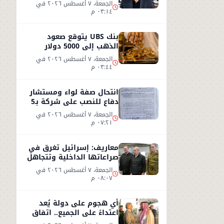
الكذب
الجمعة، ٧ أغسطس ٢٠٢٦ في
٠٣:١٤ م
بنك UBS يتوقع صعود
الذهب إلى 5000 دولار
للأوقية - التفاصيل
الجمعة، ٧ أغسطس ٢٠٢٦ في
٠٣:٤٤ م
انتحال صفة لواء ومستشار
دفاع للنصب على شركة بـ5
ملايين جنيه داخل هيئة
الجمعة، ٧ أغسطس ٢٠٢٦ في
الاستثمار
٠٧:٢١ م
معاريف: إسرائيل تغرق في
صراعاتها الداخلية وتتجاهل
«تسونامي» سياسيًا قادمًا
الجمعة، ٧ أغسطس ٢٠٢٦ في
من أمريكا
٠٨:٠٧ م
أي هجوم على دولة يُعد
اعتداءً على الجميع.. اتفاق
دفاعي جديد في مكة