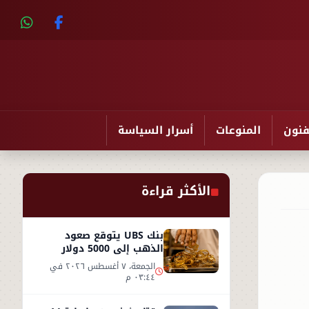
فنون
المنوعات
أسرار السياسة
الأكثر قراءة
بنك UBS يتوقع صعود
الذهب إلى 5000 دولار
للأوقية - التفاصيل
الجمعة، ٧ أغسطس ٢٠٢٦ في
٠٣:٤٤ م