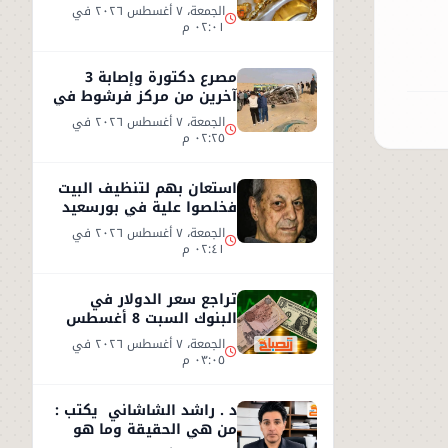
2026.. عيار 21 يسجل 5970
الجمعة، ٧ أغسطس ٢٠٢٦ في
جنيهاً
٠٢:٠١ م
مصرع دكتورة وإصابة 3
آخرين من مركز فرشوط في
حادث على الطريق
الجمعة، ٧ أغسطس ٢٠٢٦ في
الصحراوي الغربي
٠٢:٢٥ م
استعان بهم لتنظيف البيت
فخلصوا علية في بورسعيد
الجمعة، ٧ أغسطس ٢٠٢٦ في
٠٢:٤١ م
تراجع سعر الدولار في
البنوك السبت 8 أغسطس
2026.. استقرار عند 49.71
الجمعة، ٧ أغسطس ٢٠٢٦ في
جنيه
٠٣:٠٥ م
د . راشد الشاشاني يكتب :
من هي الحقيقة وما هو