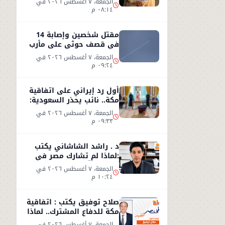
الجمعة، ٧ أغسطس ٢٠٢٦ في
٠٨:١٤ م
مقتل شخصين وإصابة 14
في قصف حوثي على مأرب
الجمعة، ٧ أغسطس ٢٠٢٦ في
٠٩:٢٤ م
أول رد إيراني على اتفاقية
مكة.. نائب يحذر السعودية:
الاتفاق لن يوفر الأمن
الجمعة، ٧ أغسطس ٢٠٢٦ في
٠٩:٣٣ م
د . راشد الشاشاني يكتب
:لماذا لم تشارك مصر في
اتفاق مكّة ؟
الجمعة، ٧ أغسطس ٢٠٢٦ في
١٠:٢٤ م
صلاح توفيق يكتب : اتفاقية
مكة للدفاع المشترك.. لماذا
غابت مصر؟
الجمعة، ٧ أغسطس ٢٠٢٦ في