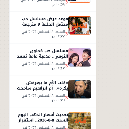
١٠:٥٨ م
موعد عرض مسلسل حب
محتمل الحلقة 9 مترجمة
على شاهد
السبت، ٨ أغسطس ٢٠٢٦ في
١٢:٣٧ ص
مسلسل حب كحلوى
التوفي.. مدعية عامة تفقد
ذاكرتها وتبدأ قصة حب
السبت، ٨ أغسطس ٢٠٢٦ في
غامضة
١٢:٤٣ ص
«قلب الأم ما بيعرفش
يكره».. أم ابراهيم سامحت
ابنها بعد طردها من المنزل
السبت، ٨ أغسطس ٢٠٢٦ في
!!
٠١:٣٦ ص
تحديث أسعار الذهب اليوم
السبت 8-8-2026.. استقرار
نسبي في سوق الصاغة
السبت، ٨ أغسطس ٢٠٢٦ في