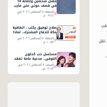
مقتل شخصين وإصابة 14
في قصف حوثي على مأرب
الجمعة، ٧ أغسطس ٢٠٢٦ في
٠٩:٢٤ م
ذلك عقب
صلاح توفيق يكتب : اتفاقية
مكة للدفاع المشترك.. لماذا
غابت مصر؟
الجمعة، ٧ أغسطس ٢٠٢٦ في
 تقل
١٠:٥٨ م
مسلسل حب كحلوى
التوفي.. مدعية عامة تفقد
ذاكرتها وتبدأ قصة حب
السبت، ٨ أغسطس ٢٠٢٦ في
غامضة
١٢:٤٣ ص