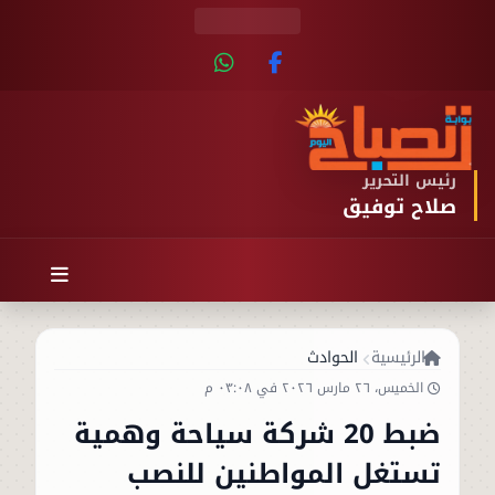
رئيس التحرير
صلاح توفيق
الرئيسية
الحوادث
الخميس، ٢٦ مارس ٢٠٢٦ في ٠٣:٠٨ م
ضبط 20 شركة سياحة وهمية
تستغل المواطنين للنصب