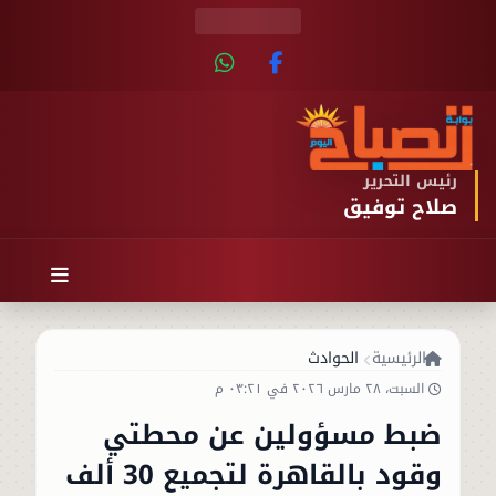
رئيس التحرير
صلاح توفيق
الرئيسية
الحوادث
السبت، ٢٨ مارس ٢٠٢٦ في ٠٣:٢١ م
ضبط مسؤولين عن محطتي
وقود بالقاهرة لتجميع 30 ألف