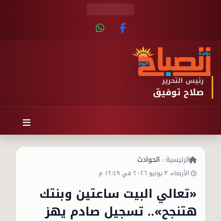
رئيس التحرير
صلاح توفيق
الرئيسية
الحوادث
الأربعاء، ٣ يونيو ٢٠٢٦ في ١٢:٤٩ م
«تعالي البيت ساعتين وبنتك
هتنجح».. تسجيل صادم يهز