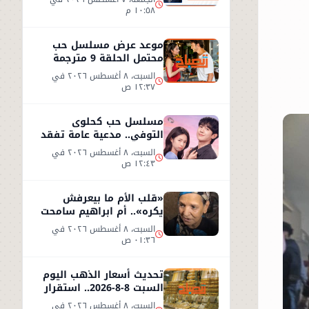
١٠:٥٨ م
موعد عرض مسلسل حب
محتمل الحلقة 9 مترجمة
على شاهد
السبت، ٨ أغسطس ٢٠٢٦ في
١٢:٣٧ ص
مسلسل حب كحلوى
التوفي.. مدعية عامة تفقد
ذاكرتها وتبدأ قصة حب
السبت، ٨ أغسطس ٢٠٢٦ في
غامضة
١٢:٤٣ ص
«قلب الأم ما بيعرفش
يكره».. أم ابراهيم سامحت
ابنها بعد طردها من المنزل
السبت، ٨ أغسطس ٢٠٢٦ في
!!
٠١:٣٦ ص
تحديث أسعار الذهب اليوم
السبت 8-8-2026.. استقرار
نسبي في سوق الصاغة
السبت، ٨ أغسطس ٢٠٢٦ في