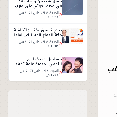
مقتل شخصين وإصابة 14
في قصف حوثي على مأرب
الجمعة، ٧ أغسطس ٢٠٢٦ في
٠٩:٢٤ م
صلاح توفيق يكتب : اتفاقية
مكة للدفاع المشترك.. لماذا
غابت مصر؟
الجمعة، ٧ أغسطس ٢٠٢٦ في
١٠:٥٨ م
مسلسل حب كحلوى
التوفي.. مدعية عامة تفقد
ن أغلب
ذاكرتها وتبدأ قصة حب
السبت، ٨ أغسطس ٢٠٢٦ في
غامضة
١٢:٤٣ ص
ث.