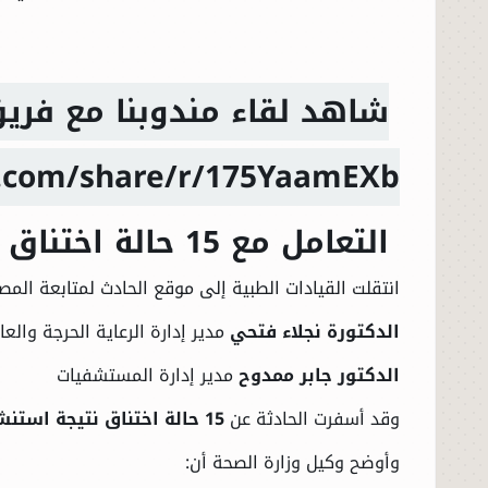
الحوادث
شاهد لقاء مندوبنا مع فري
الفنون
.com/share/r/175YaamEXb/
المنوعات
التعامل مع 15 حالة اختناق في موقع الحريق
أسرار السياسة
انتقلت القيادات الطبية إلى موقع الحادث لمتابعة المصا
الدكتورة نجلاء فتحي
مدير إدارة الرعاية الحرجة والعا
الدكتور جابر ممدوح
مدير إدارة المستشفيات
وقد أسفرت الحادثة عن
15 حالة اختناق نتيجة استنشاق الدخان
وأوضح وكيل وزارة الصحة أن: