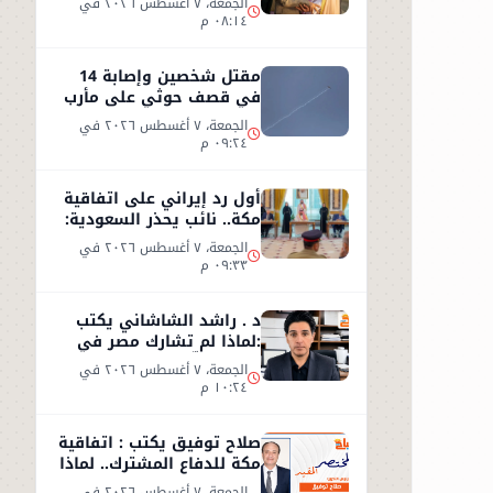
الجمعة، ٧ أغسطس ٢٠٢٦ في
٠٨:١٤ م
مقتل شخصين وإصابة 14
في قصف حوثي على مأرب
الجمعة، ٧ أغسطس ٢٠٢٦ في
٠٩:٢٤ م
أول رد إيراني على اتفاقية
مكة.. نائب يحذر السعودية:
الاتفاق لن يوفر الأمن
الجمعة، ٧ أغسطس ٢٠٢٦ في
٠٩:٣٣ م
د . راشد الشاشاني يكتب
:لماذا لم تشارك مصر في
اتفاق مكّة ؟
الجمعة، ٧ أغسطس ٢٠٢٦ في
١٠:٢٤ م
صلاح توفيق يكتب : اتفاقية
مكة للدفاع المشترك.. لماذا
غابت مصر؟
الجمعة، ٧ أغسطس ٢٠٢٦ في