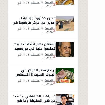
2026.. عيار 21 يسجل 5970
الجمعة، ٧ أغسطس ٢٠٢٦ في
جنيهاً
٠٢:٠١ م
مصرع دكتورة وإصابة 3
آخرين من مركز فرشوط في
حادث على الطريق
الجمعة، ٧ أغسطس ٢٠٢٦ في
الصحراوي الغربي
٠٢:٢٥ م
استعان بهم لتنظيف البيت
فخلصوا علية في بورسعيد
الجمعة، ٧ أغسطس ٢٠٢٦ في
٠٢:٤١ م
تراجع سعر الدولار في
البنوك السبت 8 أغسطس
2026.. استقرار عند 49.71
الجمعة، ٧ أغسطس ٢٠٢٦ في
جنيه
٠٣:٠٥ م
د . راشد الشاشاني يكتب :
من هي الحقيقة وما هو