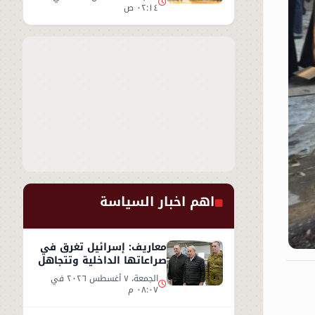
٠٢:١٤ ص
اهم اخبار السياسة
معاريف: إسرائيل تغرق في
صراعاتها الداخلية وتتجاهل
«تسونامي» سياسيًا قادمًا
الجمعة، ٧ أغسطس ٢٠٢٦ في
من أمريكا
٠٨:٠٧ م