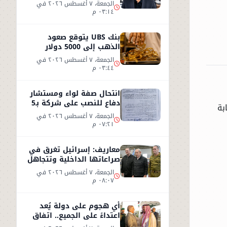
الكذب
الجمعة، ٧ أغسطس ٢٠٢٦ في
٠٣:١٤ م
بنك UBS يتوقع صعود
الذهب إلى 5000 دولار
للأوقية - التفاصيل
الجمعة، ٧ أغسطس ٢٠٢٦ في
٠٣:٤٤ م
انتحال صفة لواء ومستشار
دفاع للنصب على شركة بـ5
بة
ملايين جنيه داخل هيئة
الجمعة، ٧ أغسطس ٢٠٢٦ في
الاستثمار
٠٧:٢١ م
معاريف: إسرائيل تغرق في
صراعاتها الداخلية وتتجاهل
«تسونامي» سياسيًا قادمًا
الجمعة، ٧ أغسطس ٢٠٢٦ في
من أمريكا
٠٨:٠٧ م
أي هجوم على دولة يُعد
اعتداءً على الجميع.. اتفاق
دفاعي جديد في مكة