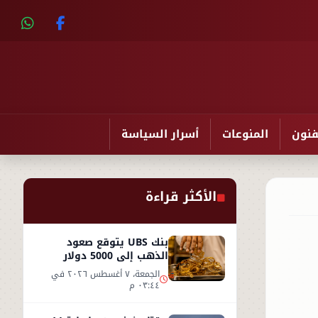
فنون
المنوعات
أسرار السياسة
الأكثر قراءة
بنك UBS يتوقع صعود
الذهب إلى 5000 دولار
للأوقية - التفاصيل
الجمعة، ٧ أغسطس ٢٠٢٦ في
٠٣:٤٤ م