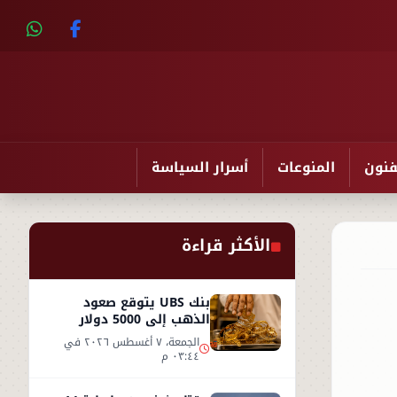
فنون
المنوعات
أسرار السياسة
الأكثر قراءة
بنك UBS يتوقع صعود
الذهب إلى 5000 دولار
للأوقية - التفاصيل
الجمعة، ٧ أغسطس ٢٠٢٦ في
٠٣:٤٤ م