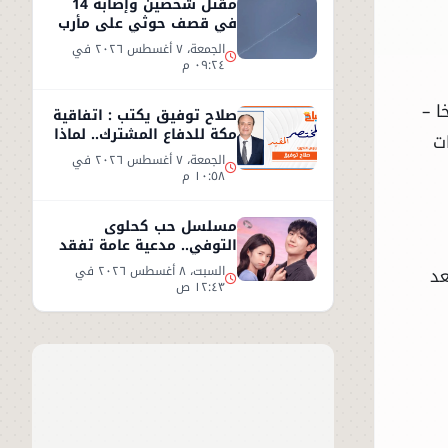
مقتل شخصين وإصابة 14
في قصف حوثي على مأرب
الجمعة، ٧ أغسطس ٢٠٢٦ في
٠٩:٢٤ م
ا –
صلاح توفيق يكتب : اتفاقية
مكة للدفاع المشترك.. لماذا
ت
غابت مصر؟
الجمعة، ٧ أغسطس ٢٠٢٦ في
١٠:٥٨ م
مسلسل حب كحلوى
التوفي.. مدعية عامة تفقد
ذاكرتها وتبدأ قصة حب
بعد
السبت، ٨ أغسطس ٢٠٢٦ في
غامضة
١٢:٤٣ ص