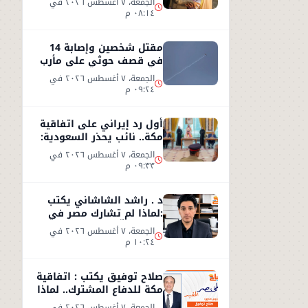
الجمعة، ٧ أغسطس ٢٠٢٦ في
٠٨:١٤ م
مقتل شخصين وإصابة 14
في قصف حوثي على مأرب
الجمعة، ٧ أغسطس ٢٠٢٦ في
٠٩:٢٤ م
أول رد إيراني على اتفاقية
مكة.. نائب يحذر السعودية:
الاتفاق لن يوفر الأمن
الجمعة، ٧ أغسطس ٢٠٢٦ في
٠٩:٣٣ م
د . راشد الشاشاني يكتب
:لماذا لم تشارك مصر في
اتفاق مكّة ؟
الجمعة، ٧ أغسطس ٢٠٢٦ في
١٠:٢٤ م
صلاح توفيق يكتب : اتفاقية
مكة للدفاع المشترك.. لماذا
غابت مصر؟
الجمعة، ٧ أغسطس ٢٠٢٦ في