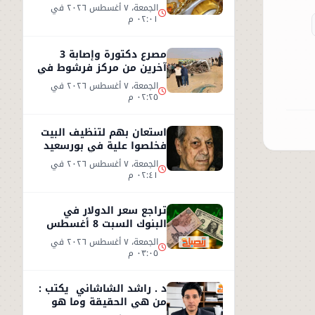
2026.. عيار 21 يسجل 5970
الجمعة، ٧ أغسطس ٢٠٢٦ في
جنيهاً
٠٢:٠١ م
مصرع دكتورة وإصابة 3
آخرين من مركز فرشوط في
حادث على الطريق
الجمعة، ٧ أغسطس ٢٠٢٦ في
الصحراوي الغربي
٠٢:٢٥ م
استعان بهم لتنظيف البيت
فخلصوا علية في بورسعيد
الجمعة، ٧ أغسطس ٢٠٢٦ في
٠٢:٤١ م
تراجع سعر الدولار في
البنوك السبت 8 أغسطس
2026.. استقرار عند 49.71
الجمعة، ٧ أغسطس ٢٠٢٦ في
جنيه
٠٣:٠٥ م
د . راشد الشاشاني يكتب :
من هي الحقيقة وما هو