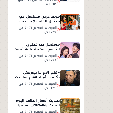
١٠:٥٨ م
موعد عرض مسلسل حب
محتمل الحلقة 9 مترجمة
على شاهد
السبت، ٨ أغسطس ٢٠٢٦ في
١٢:٣٧ ص
مسلسل حب كحلوى
التوفي.. مدعية عامة تفقد
ذاكرتها وتبدأ قصة حب
السبت، ٨ أغسطس ٢٠٢٦ في
غامضة
١٢:٤٣ ص
«قلب الأم ما بيعرفش
يكره».. أم ابراهيم سامحت
ابنها بعد طردها من المنزل
السبت، ٨ أغسطس ٢٠٢٦ في
!!
٠١:٣٦ ص
تحديث أسعار الذهب اليوم
السبت 8-8-2026.. استقرار
نسبي في سوق الصاغة
السبت، ٨ أغسطس ٢٠٢٦ في