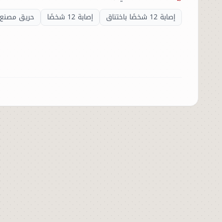
إصابة 12 شخصًا باختناق
إصابة 12 شخصًا
حريق مصنع 