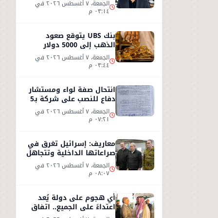
الكذب
الجمعة، ٧ أغسطس ٢٠٢٦ في
٠٣:١٤ م
بنك UBS يتوقع صعود
الذهب إلى 5000 دولار
للأوقية - التفاصيل
الجمعة، ٧ أغسطس ٢٠٢٦ في
٠٣:٤٤ م
انتحال صفة لواء ومستشار
دفاع للنصب على شركة بـ5
ملايين جنيه داخل هيئة
الجمعة، ٧ أغسطس ٢٠٢٦ في
الاستثمار
٠٧:٢١ م
معاريف: إسرائيل تغرق في
صراعاتها الداخلية وتتجاهل
«تسونامي» سياسيًا قادمًا
الجمعة، ٧ أغسطس ٢٠٢٦ في
من أمريكا
٠٨:٠٧ م
أي هجوم على دولة يُعد
اعتداءً على الجميع.. اتفاق
دفاعي جديد في مكة