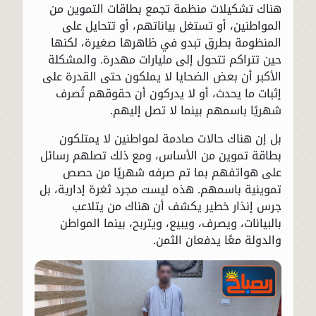
هناك تشكيلات منظمة تجمع بطاقات التموين من
المواطنين، أو تستغل بياناتهم، أو تتحايل على
المنظومة بطرق تبدو في ظاهرها صغيرة، لكنها
حين تتراكم تتحول إلى مليارات مهدرة. والمشكلة
الأكبر أن بعض الضحايا لا يملكون حتى القدرة على
إثبات ما يحدث، أو لا يدركون أن حقوقهم تُصرف
شهريًا باسمهم بينما لا تصل إليهم.
بل إن هناك حالات صادمة لمواطنين لا يمتلكون
بطاقة تموين من الأساس، ومع ذلك تصلهم رسائل
على هواتفهم بما تم صرفه شهريًا من حصص
تموينية باسمهم. هذه ليست مجرد ثغرة إدارية، بل
جرس إنذار خطير يكشف أن هناك من يتلاعب
بالبيانات، ويصرف، ويبيع، ويتربح، بينما المواطن
والدولة معًا يدفعان الثمن.