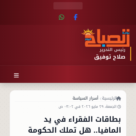
رئيس التحرير
صلاح توفيق
الرئيسية
أسرار السياسة
الجمعة، ٢٩ مايو ٢٠٢٦ في ٠٣:٠٢ ص
بطاقات الفقراء في يد
المافيا.. هل تملك الحكومة