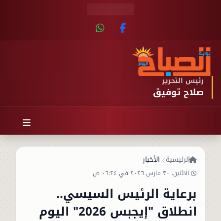
رئيس التحرير
صلاح توفيق
الرئيسية
الأخبار
الاثنين، ٣٠ مارس ٢٠٢٦ في ٠٦:٢٤ ص
برعاية الرئيس السيسي..
انطلاق "إيجبس 2026" اليوم