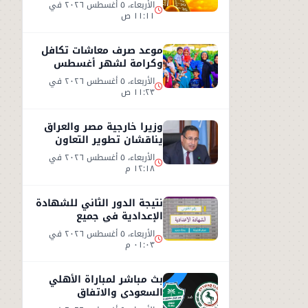
الطقس اليوم الأربعاء 5
الأربعاء، ٥ أغسطس ٢٠٢٦ في
أغسطس 2026
١١:١١ ص
موعد صرف معاشات تكافل
وكرامة لشهر أغسطس
2026.. رابط الاستعلام
الأربعاء، ٥ أغسطس ٢٠٢٦ في
الرسمي
١١:٢٣ ص
وزيرا خارجية مصر والعراق
يناقشان تطوير التعاون
الثنائي في مختلف المجالات
الأربعاء، ٥ أغسطس ٢٠٢٦ في
١٢:١٨ م
نتيجة الدور الثاني للشهادة
الإعدادية في جميع
المحافظات
الأربعاء، ٥ أغسطس ٢٠٢٦ في
٠١:٠٣ م
بث مباشر لمباراة الأهلي
السعودي والاتفاق