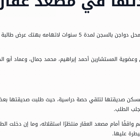
دتها في مصعد عقار
قضت محكمة جنايات القاهرة بمعاقبة عامل يعمل بمحل دواجن بالسجن لمدة 5 سنوات لاتهامه بهتك ع
وعضوية المستشارين أحمد إبراهيم، محمد جمال، وعماد أبو ال
 مسكن صديقتها لتلقي حصة دراسية، حيث طلبت صديقتها بع
جلب الطلب.
واقفًا أمام مصعد العقار منتظرًا استقلاله، وما إن دخلت الطا
طرة عليها.