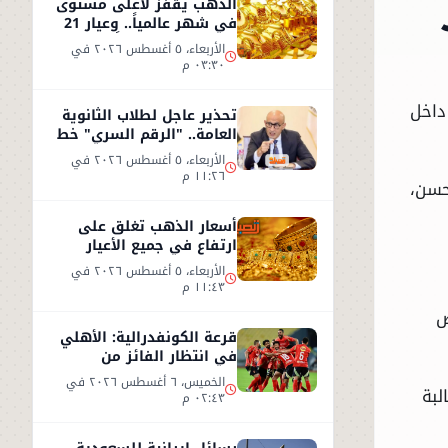
الذهب يقفز لأعلى مستوى
في شهر عالمياً.. وعيار 21
يسجل 5930 جنيهاً
الأربعاء، ٥ أغسطس ٢٠٢٦ في
٠٣:٣٠ م
رض طالبة داخل
تحذير عاجل لطلاب الثانوية
العامة.. "الرقم السري" خط
أحمر
الأربعاء، ٥ أغسطس ٢٠٢٦ في
١١:٢٦ م
حسن،
أسعار الذهب تغلق على
ارتفاع في جميع الأعيار
الأربعاء، ٥ أغسطس ٢٠٢٦ في
١١:٤٣ م
ض
قرعة الكونفدرالية: الأهلي
في انتظار الفائز من
مقديشو سيتي وكيتارا
الخميس، ٦ أغسطس ٢٠٢٦ في
لبة
٠٢:٤٣ م