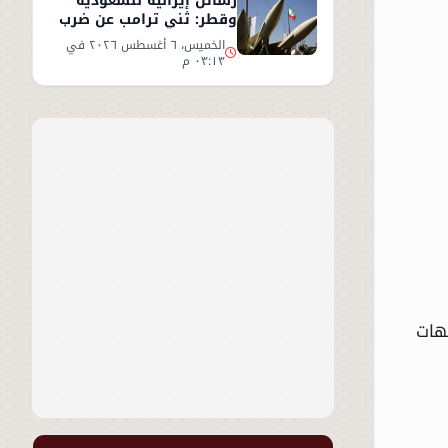
رسائل إيرانية للسعودية
وقطر: ثني ترامب عن ضرب
إيران أو سنرد على الخليج
الخميس، ٦ أغسطس ٢٠٢٦ في
٠٣:١٣ م
جهات