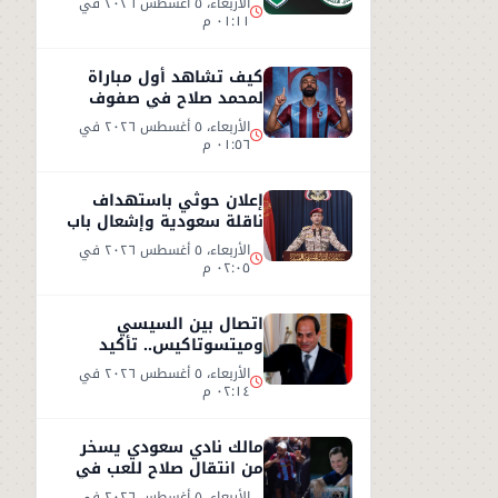
الأربعاء، ٥ أغسطس ٢٠٢٦ في
٠١:١١ م
كيف تشاهد أول مباراة
لمحمد صلاح في صفوف
طرابزون سبور التركي
الأربعاء، ٥ أغسطس ٢٠٢٦ في
٠١:٥٦ م
إعلان حوثي باستهداف
ناقلة سعودية وإشعال باب
المندب
الأربعاء، ٥ أغسطس ٢٠٢٦ في
٠٢:٠٥ م
اتصال بين السيسي
وميتسوتاكيس.. تأكيد
مصري على دعم اليونان بعد
الأربعاء، ٥ أغسطس ٢٠٢٦ في
حرائق الغابات
٠٢:١٤ م
مالك نادي سعودي يسخر
من انتقال صلاح للعب في
تركيا ورفضه روشن
الأربعاء، ٥ أغسطس ٢٠٢٦ في