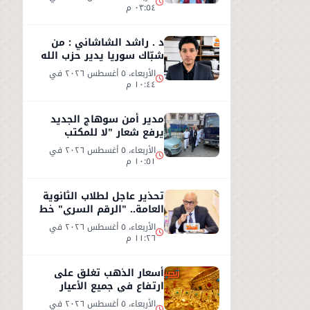
٠٣:٥٤ م
د . راشد الشاشاني : من
شبّاك سوريا يدير حزب الله
وجهه نحو السعوديّة
الأربعاء، ٥ أغسطس ٢٠٢٦ في
١٠:٤٤ م
مدير أمن سوهاج الجديد
يرفع شعار "لا للمكتب
المكيف"
الأربعاء، ٥ أغسطس ٢٠٢٦ في
١٠:٥١ م
تحذير عاجل لطلاب الثانوية
العامة.. "الرقم السري" خط
أحمر
الأربعاء، ٥ أغسطس ٢٠٢٦ في
١١:٢٦ م
أسعار الذهب تغلق على
ارتفاع في جميع الأعيار
الأربعاء، ٥ أغسطس ٢٠٢٦ في