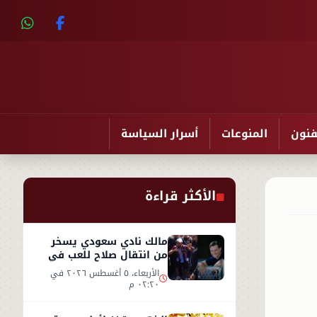
فنون
المنوعات
أسرار السياسة
الأكثر قراءة
مالك نادي سعودي يسخر
من انتقال صلاح للعب في
تركيا ورفضه روشن
الأربعاء، ٥ أغسطس ٢٠٢٦ في
٠٢:٢٠ م