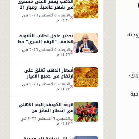
الذهب يقفز لأعلى مستوى
في شهر عالمياً.. وعيار 21
يسجل 5930 جنيهاً
الأربعاء، ٥ أغسطس ٢٠٢٦ في
٠٣:٣٠ م
تعدي على زوجته
تحذير عاجل لطلاب الثانوية
العامة.. "الرقم السري" خط
أحمر
الأربعاء، ٥ أغسطس ٢٠٢٦ في
١١:٢٦ م
أسعار الذهب تغلق على
٢٠٢ كلي جنوب الزقازيق،
ارتفاع في جميع الأعيار
الأربعاء، ٥ أغسطس ٢٠٢٦ في
١١:٤٣ م
مقيمة بناحية
قرعة الكونفدرالية: الأهلي
في انتظار الفائز من
مقديشو سيتي وكيتارا
الخميس، ٦ أغسطس ٢٠٢٦ في
٠٢:٤٣ م