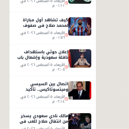
الأربعاء، ٥ أغسطس ٢٠٢٦ في
٠١:١١ م
كيف تشاهد أول مباراة
لمحمد صلاح في صفوف
طرابزون سبور التركي
الأربعاء، ٥ أغسطس ٢٠٢٦ في
٠١:٥٦ م
إعلان حوثي باستهداف
ناقلة سعودية وإشعال باب
المندب
الأربعاء، ٥ أغسطس ٢٠٢٦ في
٠٢:٠٥ م
اتصال بين السيسي
وميتسوتاكيس.. تأكيد
مصري على دعم اليونان بعد
الأربعاء، ٥ أغسطس ٢٠٢٦ في
حرائق الغابات
٠٢:١٤ م
مالك نادي سعودي يسخر
من انتقال صلاح للعب في
تركيا ورفضه روشن
الأربعاء، ٥ أغسطس ٢٠٢٦ في