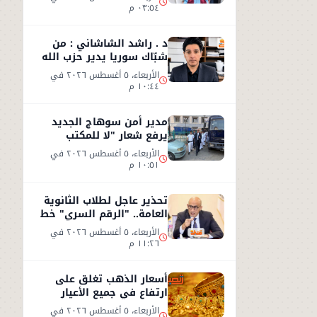
٠٣:٥٤ م
د . راشد الشاشاني : من
شبّاك سوريا يدير حزب الله
وجهه نحو السعوديّة
الأربعاء، ٥ أغسطس ٢٠٢٦ في
١٠:٤٤ م
مدير أمن سوهاج الجديد
يرفع شعار "لا للمكتب
المكيف"
الأربعاء، ٥ أغسطس ٢٠٢٦ في
١٠:٥١ م
تحذير عاجل لطلاب الثانوية
العامة.. "الرقم السري" خط
أحمر
الأربعاء، ٥ أغسطس ٢٠٢٦ في
١١:٢٦ م
أسعار الذهب تغلق على
ارتفاع في جميع الأعيار
الأربعاء، ٥ أغسطس ٢٠٢٦ في