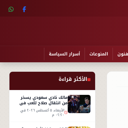
فنون
المنوعات
أسرار السياسة
الأكثر قراءة
مالك نادي سعودي يسخر
من انتقال صلاح للعب في
تركيا ورفضه روشن
الأربعاء، ٥ أغسطس ٢٠٢٦ في
٠٢:٢٠ م