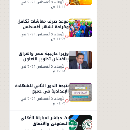
الطقس اليوم الأربعاء 5
الأربعاء، ٥ أغسطس ٢٠٢٦ في
أغسطس 2026
١١:١١ ص
موعد صرف معاشات تكافل
وكرامة لشهر أغسطس
2026.. رابط الاستعلام
الأربعاء، ٥ أغسطس ٢٠٢٦ في
الرسمي
١١:٢٣ ص
وزيرا خارجية مصر والعراق
يناقشان تطوير التعاون
الثنائي في مختلف المجالات
الأربعاء، ٥ أغسطس ٢٠٢٦ في
١٢:١٨ م
نتيجة الدور الثاني للشهادة
الإعدادية في جميع
المحافظات
الأربعاء، ٥ أغسطس ٢٠٢٦ في
٠١:٠٣ م
بث مباشر لمباراة الأهلي
السعودي والاتفاق