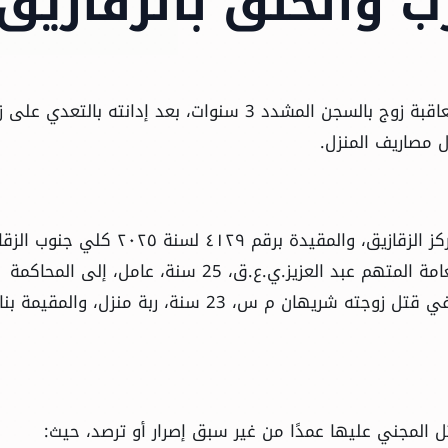
ب والخنق بالزقازيق
قضت محكمة جنايات الزقازيق بمحافظة الشرقية بمعاقبة زوج بالسجن المشدد 3 سنوات، بعد إدانته بال
 مصاريف المنزل.
تعود أحداث القضية رقم ٣٧٩٦٨ لسنة ٢٠٢٥ جنح مركز الزقازيق، والمقيدة برقم ٤١٢٩ لسنة ٥
إلى يوم ٢٧ سبتمبر الماضي، عندما أحالت النيابة العامة المتهم عبد العزيز.ي.ع.ق، 25 سنة، عامل، إلى المحاكمة
الجنائية بمحكمة جنايات الزقازيق، لاتهامه بالشروع في قتل زوجته شريهان م س، 23 سنة، ربة منزل، وال
ل المجني عليها عمدًا من غير سبق إصرار أو ترصد، حيث: