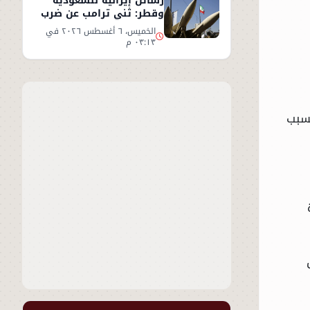
رسائل إيرانية للسعودية
وقطر: ثني ترامب عن ضرب
إيران أو سنرد على الخليج
الخميس، ٦ أغسطس ٢٠٢٦ في
٠٣:١٣ م
لسبب