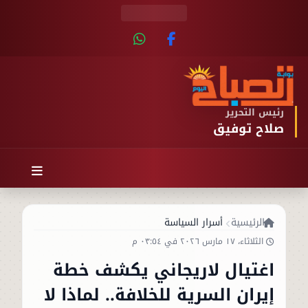
رئيس التحرير
صلاح توفيق
الرئيسية
أسرار السياسة
الثلاثاء، ١٧ مارس ٢٠٢٦ في ٠٣:٥٤ م
اغتيال لاريجاني يكشف خطة
إيران السرية للخلافة.. لماذا لا