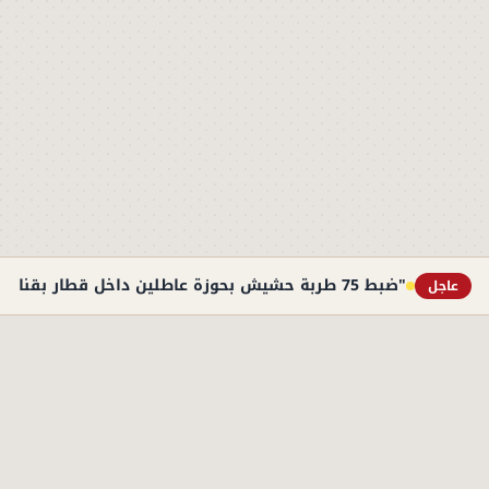
"ضبط 75 طربة حشيش بحوزة عاطلين داخل قطار بقنا"
عاجل