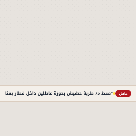
"ضبط 75 طربة حشيش بحوزة عاطلين داخل قطار بقنا"
عاجل