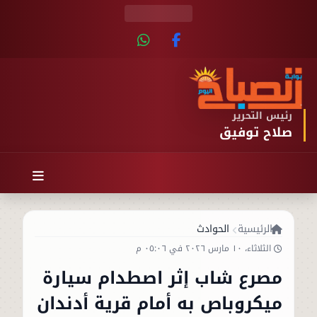
رئيس التحرير
صلاح توفيق
الرئيسية
الحوادث
الثلاثاء، ١٠ مارس ٢٠٢٦ في ٠٥:٠٦ م
مصرع شاب إثر اصطدام سيارة
ميكروباص به أمام قرية أدندان